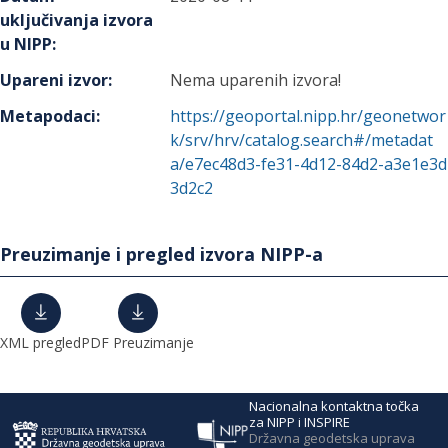
uključivanja izvora
u NIPP
:
Upareni izvor
:
Nema uparenih izvora!
Metapodaci
:
https://geoportal.nipp.hr/geonetwor
k/srv/hrv/catalog.search#/metadat
a/e7ec48d3-fe31-4d12-84d2-a3e1e3d
3d2c2
Preuzimanje i pregled izvora NIPP-a
XML pregled
PDF Preuzimanje
Nacionalna kontaktna točka
za NIPP i INSPIRE
Državna geodetska uprava