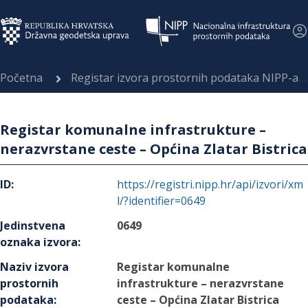
Početna
Registar izvora prostornih podataka NIPP-a
Registar komunalne infrastrukture –
nerazvrstane ceste – Općina Zlatar Bistrica
ID
:
https://registri.nipp.hr/api/izvori/xm
l/?identifier=0649
Jedinstvena
0649
oznaka izvora
:
Naziv izvora
Registar komunalne
prostornih
infrastrukture – nerazvrstane
podataka
:
ceste – Općina Zlatar Bistrica