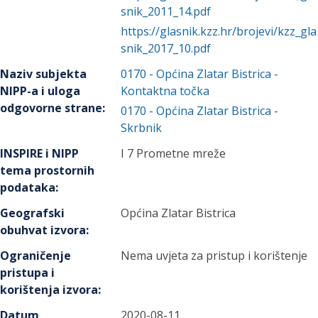
snik_2011_14.pdf
https://glasnik.kzz.hr/brojevi/kzz_gla
snik_2017_10.pdf
Naziv subjekta
0170
-
Općina Zlatar Bistrica
-
NIPP-a i uloga
Kontaktna točka
odgovorne strane
:
0170
-
Općina Zlatar Bistrica
-
Skrbnik
INSPIRE i NIPP
I 7 Prometne mreže
tema prostornih
podataka
:
Geografski
Općina Zlatar Bistrica
obuhvat izvora
:
Ograničenje
Nema uvjeta za pristup i korištenje
pristupa i
korištenja izvora
:
Datum
2020-08-11