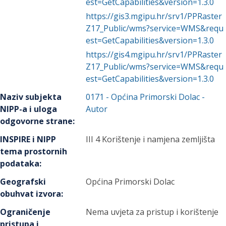
est=GetCapabilities&version=1.3.0
https://gis3.mgipu.hr/srv1/PPRaster
Z17_Public/wms?service=WMS&requ
est=GetCapabilities&version=1.3.0
https://gis4.mgipu.hr/srv1/PPRaster
Z17_Public/wms?service=WMS&requ
est=GetCapabilities&version=1.3.0
Naziv subjekta
0171
-
Općina Primorski Dolac
-
NIPP-a i uloga
Autor
odgovorne strane
:
INSPIRE i NIPP
III 4 Korištenje i namjena zemljišta
tema prostornih
podataka
:
Geografski
Općina Primorski Dolac
obuhvat izvora
:
Ograničenje
Nema uvjeta za pristup i korištenje
pristupa i