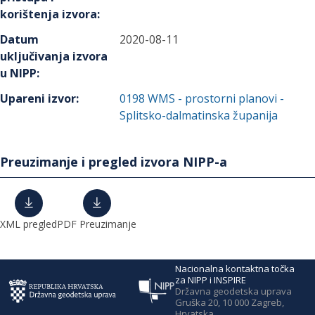
korištenja izvora
:
Datum
2020-08-11
uključivanja izvora
u NIPP
:
Upareni izvor
:
0198
WMS - prostorni planovi -
Splitsko-dalmatinska županija
Preuzimanje i pregled izvora NIPP-a
XML pregled
PDF Preuzimanje
Nacionalna kontaktna točka
za NIPP i INSPIRE
Državna geodetska uprava
Gruška 20, 10 000 Zagreb,
Hrvatska