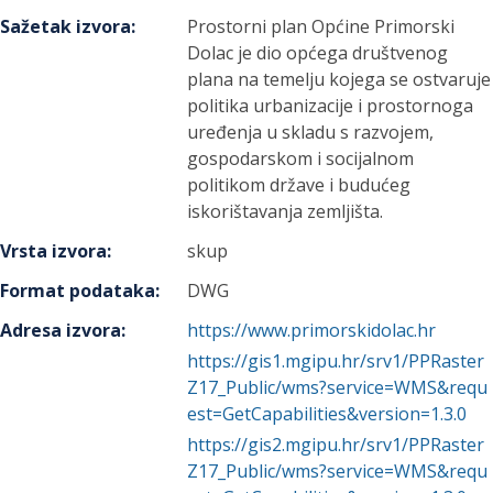
Sažetak izvora
:
Prostorni plan Općine Primorski
Dolac je dio općega društvenog
plana na temelju kojega se ostvaruje
politika urbanizacije i prostornoga
uređenja u skladu s razvojem,
gospodarskom i socijalnom
politikom države i budućeg
iskorištavanja zemljišta.
Vrsta izvora
:
skup
Format podataka
:
DWG
Adresa izvora
:
https://www.primorskidolac.hr
https://gis1.mgipu.hr/srv1/PPRaster
Z17_Public/wms?service=WMS&requ
est=GetCapabilities&version=1.3.0
https://gis2.mgipu.hr/srv1/PPRaster
Z17_Public/wms?service=WMS&requ