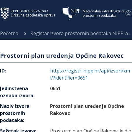
Početna
Registar izvora prostornih podataka NIPP-a
Prostorni plan uređenja Općine Rakovec
ID
:
https://registri.nipp.hr/api/izvori/xm
l/?identifier=0651
Jedinstvena
0651
oznaka izvora
:
Naziv izvora
Prostorni plan uređenja Općine
prostornih
Rakovec
podataka
:
Sažetak izvora
:
Prostorni plan Općine Rakovec je dio