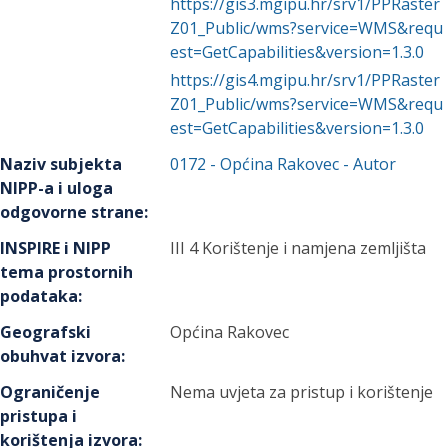
https://gis3.mgipu.hr/srv1/PPRaster
Z01_Public/wms?service=WMS&requ
est=GetCapabilities&version=1.3.0
https://gis4.mgipu.hr/srv1/PPRaster
Z01_Public/wms?service=WMS&requ
est=GetCapabilities&version=1.3.0
Naziv subjekta
0172
-
Općina Rakovec
- Autor
NIPP-a i uloga
odgovorne strane
:
INSPIRE i NIPP
III 4 Korištenje i namjena zemljišta
tema prostornih
podataka
:
Geografski
Općina Rakovec
obuhvat izvora
:
Ograničenje
Nema uvjeta za pristup i korištenje
pristupa i
korištenja izvora
: