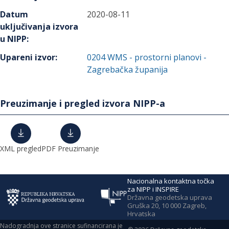
Datum
2020-08-11
uključivanja izvora
u NIPP
:
Upareni izvor
:
0204
WMS - prostorni planovi -
Zagrebačka županija
Preuzimanje i pregled izvora NIPP-a
XML pregled
PDF Preuzimanje
Nacionalna kontaktna točka
za NIPP i INSPIRE
Državna geodetska uprava
Gruška 20, 10 000 Zagreb,
Hrvatska
Nadogradnja ove stranice sufinancirana je