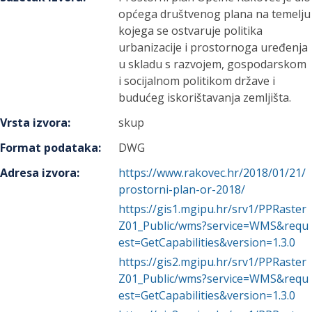
općega društvenog plana na temelju
kojega se ostvaruje politika
urbanizacije i prostornoga uređenja
u skladu s razvojem, gospodarskom
i socijalnom politikom države i
budućeg iskorištavanja zemljišta.
Vrsta izvora
:
skup
Format podataka
:
DWG
Adresa izvora
:
https://www.rakovec.hr/2018/01/21/
prostorni-plan-or-2018/
https://gis1.mgipu.hr/srv1/PPRaster
Z01_Public/wms?service=WMS&requ
est=GetCapabilities&version=1.3.0
https://gis2.mgipu.hr/srv1/PPRaster
Z01_Public/wms?service=WMS&requ
est=GetCapabilities&version=1.3.0