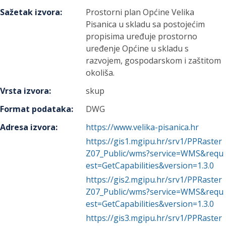
Sažetak izvora
:
Prostorni plan Općine Velika
Pisanica u skladu sa postojećim
propisima uređuje prostorno
uređenje Općine u skladu s
razvojem, gospodarskom i zaštitom
okoliša.
Vrsta izvora
:
skup
Format podataka
:
DWG
Adresa izvora
:
https://www.velika-pisanica.hr
https://gis1.mgipu.hr/srv1/PPRaster
Z07_Public/wms?service=WMS&requ
est=GetCapabilities&version=1.3.0
https://gis2.mgipu.hr/srv1/PPRaster
Z07_Public/wms?service=WMS&requ
est=GetCapabilities&version=1.3.0
https://gis3.mgipu.hr/srv1/PPRaster