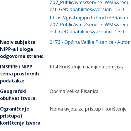
Z07_Public/wms?service=WMS&requ
est=GetCapabilities&version=1.3.0
https://gis4.mgipu.hr/srv1/PPRaster
Z07_Public/wms?service=WMS&requ
est=GetCapabilities&version=1.3.0
Naziv subjekta
0176
-
Općina Velika Pisanica
- Autor
NIPP-a i uloga
odgovorne strane
:
INSPIRE i NIPP
III 4 Korištenje i namjena zemljišta
tema prostornih
podataka
:
Geografski
Općina Velika Pisanica
obuhvat izvora
:
Ograničenje
Nema uvjeta za pristup i korištenje
pristupa i
korištenja izvora
: