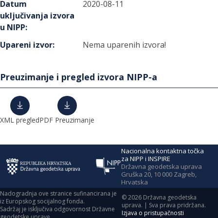
Datum
2020-08-11
uključivanja izvora
u NIPP
:
Upareni izvor
:
Nema uparenih izvora!
Preuzimanje i pregled izvora NIPP-a
XML pregled
PDF Preuzimanje
Nacionalna kontaktna točka
za NIPP i INSPIRE
Državna geodetska uprava
Gruška 20, 10 000 Zagreb,
Hrvatska
Nadogradnja ove stranice sufinancirana je
©
2026
Državna geodetska
iz Europskog socijalnog fonda.
uprava. | Sva prava pridržana.
Sadržaj je isključiva odgovornost Državne
Izjava o pristupačnosti
geodetske uprave.