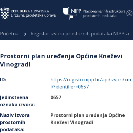
Početna
Registar izvora prostornih podataka NIPP-a
Prostorni plan uređenja Općine Kneževi
Vinogradi
ID
:
https://registri.nipp.hr/api/izvori/xm
l/?identifier=0657
Jedinstvena
0657
oznaka izvora
:
Naziv izvora
Prostorni plan uređenja Općine
prostornih
Kneževi Vinogradi
podataka
: