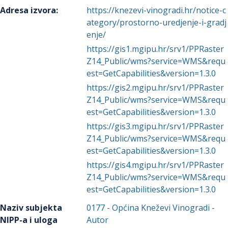
Adresa izvora
:
https://knezevi-vinogradi.hr/notice-c
ategory/prostorno-uredjenje-i-gradj
enje/
https://gis1.mgipu.hr/srv1/PPRaster
Z14_Public/wms?service=WMS&requ
est=GetCapabilities&version=1.3.0
https://gis2.mgipu.hr/srv1/PPRaster
Z14_Public/wms?service=WMS&requ
est=GetCapabilities&version=1.3.0
https://gis3.mgipu.hr/srv1/PPRaster
Z14_Public/wms?service=WMS&requ
est=GetCapabilities&version=1.3.0
https://gis4.mgipu.hr/srv1/PPRaster
Z14_Public/wms?service=WMS&requ
est=GetCapabilities&version=1.3.0
Naziv subjekta
0177
-
Općina Kneževi Vinogradi
-
NIPP-a i uloga
Autor