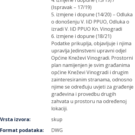
4. izmjene i dopune (15/19) /
(Ispravak – 17/19)
5. izmjene i dopune (14/20) – Odluka
o donošenju V. IiD PPUO, Odluka o
izradi V. IiD PPUO Kn. Vinogradi
6. izmjene i dopune (18/21)
Podatke prikuplja, objavljuje i njima
upravlja Jedinstveni upravni odjel
Općine Kneževi Vinogradi. Prostorni
plan namijenjen je svim građanima
općine Kneževi Vinogradi i drugim
zainteresiranim stranama, odnosno
njime se određuju uvjeti za građenje
građevina i provedbu drugih
zahvata u prostoru na određenoj
lokaciji.
Vrsta izvora
:
skup
Format podataka
:
DWG