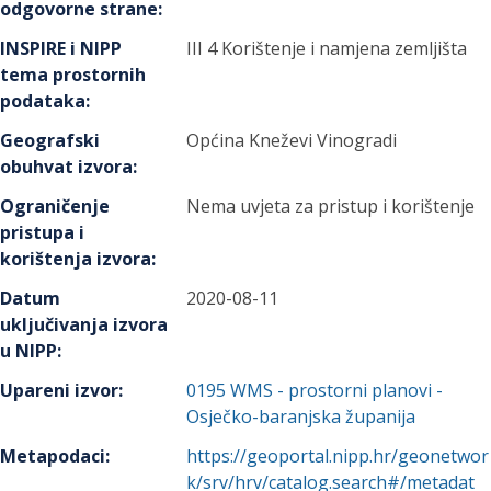
odgovorne strane
:
INSPIRE i NIPP
III 4 Korištenje i namjena zemljišta
tema prostornih
podataka
:
Geografski
Općina Kneževi Vinogradi
obuhvat izvora
:
Ograničenje
Nema uvjeta za pristup i korištenje
pristupa i
korištenja izvora
:
Datum
2020-08-11
uključivanja izvora
u NIPP
:
Upareni izvor
:
0195
WMS - prostorni planovi -
Osječko-baranjska županija
Metapodaci
:
https://geoportal.nipp.hr/geonetwor
k/srv/hrv/catalog.search#/metadat