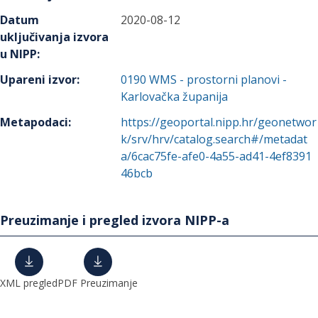
Datum
2020-08-12
uključivanja izvora
u NIPP
:
Upareni izvor
:
0190
WMS - prostorni planovi -
Karlovačka županija
Metapodaci
:
https://geoportal.nipp.hr/geonetwor
k/srv/hrv/catalog.search#/metadat
a/6cac75fe-afe0-4a55-ad41-4ef8391
46bcb
Preuzimanje i pregled izvora NIPP-a
XML pregled
PDF Preuzimanje