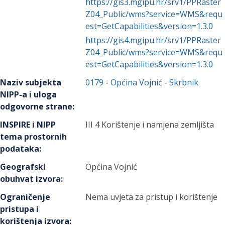
https://gis3.mgipu.hr/srv1/PPRaster
Z04_Public/wms?service=WMS&requ
est=GetCapabilities&version=1.3.0
https://gis4.mgipu.hr/srv1/PPRaster
Z04_Public/wms?service=WMS&requ
est=GetCapabilities&version=1.3.0
Naziv subjekta
0179
-
Općina Vojnić
- Skrbnik
NIPP-a i uloga
odgovorne strane
:
INSPIRE i NIPP
III 4 Korištenje i namjena zemljišta
tema prostornih
podataka
:
Geografski
Općina Vojnić
obuhvat izvora
:
Ograničenje
Nema uvjeta za pristup i korištenje
pristupa i
korištenja izvora
: