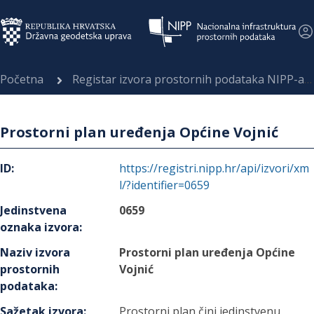
Početna
Registar izvora prostornih podataka NIPP-a
Prostorni plan uređenja Općine Vojnić
ID
:
https://registri.nipp.hr/api/izvori/xm
l/?identifier=0659
Jedinstvena
0659
oznaka izvora
:
Naziv izvora
Prostorni plan uređenja Općine
prostornih
Vojnić
podataka
:
Sažetak izvora
:
Prostorni plan čini jedinstvenu