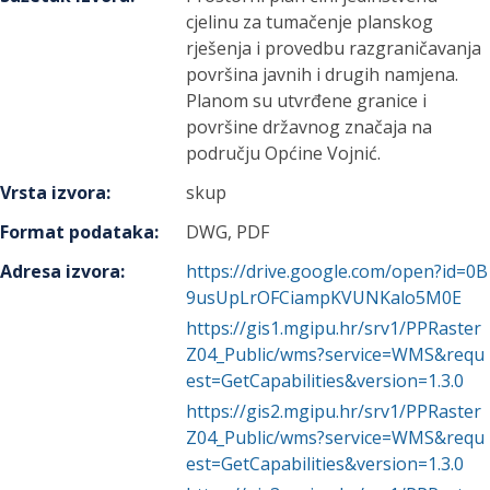
cjelinu za tumačenje planskog
rješenja i provedbu razgraničavanja
površina javnih i drugih namjena.
Planom su utvrđene granice i
površine državnog značaja na
području Općine Vojnić.
Vrsta izvora
:
skup
Format podataka
:
DWG, PDF
Adresa izvora
:
https://drive.google.com/open?id=0B
9usUpLrOFCiampKVUNKalo5M0E
https://gis1.mgipu.hr/srv1/PPRaster
Z04_Public/wms?service=WMS&requ
est=GetCapabilities&version=1.3.0
https://gis2.mgipu.hr/srv1/PPRaster
Z04_Public/wms?service=WMS&requ
est=GetCapabilities&version=1.3.0