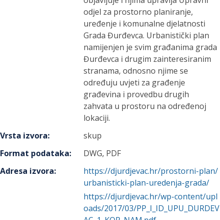
objavljuje i njima upravlja Upravni
odjel za prostorno planiranje,
uređenje i komunalne djelatnosti
Grada Đurđevca. Urbanistički plan
namijenjen je svim građanima grada
Đurđevca i drugim zainteresiranim
stranama, odnosno njime se
određuju uvjeti za građenje
građevina i provedbu drugih
zahvata u prostoru na određenoj
lokaciji.
Vrsta izvora
:
skup
Format podataka
:
DWG, PDF
Adresa izvora
:
https://djurdjevac.hr/prostorni-plan/
urbanisticki-plan-uredenja-grada/
https://djurdjevac.hr/wp-content/upl
oads/2017/03/PP_I_ID_UPU_DURDEV