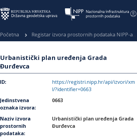
Početna
Registar izvora prostornih podataka NIPP-a
Urbanistički plan uređenja Grada
Đurđevca
ID
:
https://registri.nipp.hr/api/izvori/xm
l/?identifier=0663
Jedinstvena
0663
oznaka izvora
:
Naziv izvora
Urbanistički plan uređenja Grada
prostornih
Đurđevca
podataka
: