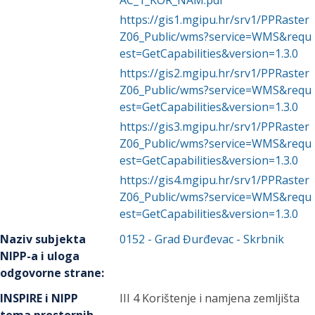
AC_1_KOR_NAM.pdf
https://gis1.mgipu.hr/srv1/PPRaster
Z06_Public/wms?service=WMS&requ
est=GetCapabilities&version=1.3.0
https://gis2.mgipu.hr/srv1/PPRaster
Z06_Public/wms?service=WMS&requ
est=GetCapabilities&version=1.3.0
https://gis3.mgipu.hr/srv1/PPRaster
Z06_Public/wms?service=WMS&requ
est=GetCapabilities&version=1.3.0
https://gis4.mgipu.hr/srv1/PPRaster
Z06_Public/wms?service=WMS&requ
est=GetCapabilities&version=1.3.0
Naziv subjekta
0152
-
Grad Đurđevac
- Skrbnik
NIPP-a i uloga
odgovorne strane
:
INSPIRE i NIPP
III 4 Korištenje i namjena zemljišta