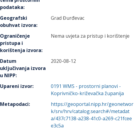
tema prostornih
podataka
:
Geografski
Grad Đurđevac
obuhvat izvora
:
Ograničenje
Nema uvjeta za pristup i korištenje
pristupa i
korištenja izvora
:
Datum
2020-08-12
uključivanja izvora
u NIPP
:
Upareni izvor
:
0191
WMS - prostorni planovi -
Koprivničko-križevačka županija
Metapodaci
:
https://geoportal.nipp.hr/geonetwor
k/srv/hrv/catalog.search#/metadat
a/437c7138-a238-41c0-a269-c21fcee
e3c5a