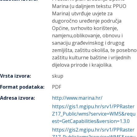
Marina (u daljnjem tekstu: PPUO
Marina) utvrđuje uvjete za
dugoročno uređenje područja
Općine, svrhovito korištenje,
namjenu,oblikovanje, obnovu i
sanaciju građevinskog i drugog
zemljišta, zaštitu okoliša, te posebno
zaštitu kulturne baštine i vrijednih
dijelova prirode i krajolika.
Vrsta izvora
:
skup
Format podataka
:
PDF
Adresa izvora
:
http://www.marina.hr/
https://gis1.mgipu.hr/srv1/PPRaster
Z17_Public/wms?service=WMS&requ
est=GetCapabilities&version=1.3.0
https://gis2.mgipu.hr/srv1/PPRaster