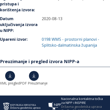
pristupa i
korištenja izvora
:
Datum
2020-08-13
uključivanja izvora
u NIPP
:
Upareni izvor
:
0198
WMS - prostorni planovi -
Splitsko-dalmatinska županija
Preuzimanje i pregled izvora NIPP-a
XML pregled
PDF Preuzimanje
Nacionalna kontaktna točka
za NIPP i INSPIRE
Državna geodetska uprava