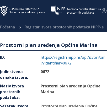
Početna
Registar izvora prostornih podataka NIPP-a
Prostorni plan uređenja Općine Marina
ID
:
https://registri.nipp.hr/api/izvori/xm
l/?identifier=0672
Jedinstvena
0672
oznaka izvora
:
Naziv izvora
Prostorni plan uređenja Općine
prostornih
Marina
podataka
:
Sažetak izvora
:
Prostorni plan uređenja Općine