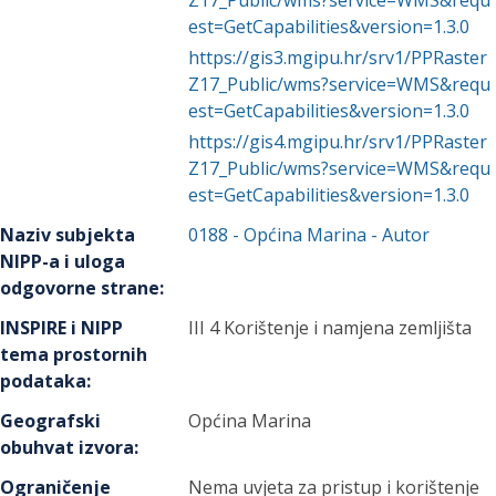
Z17_Public/wms?service=WMS&requ
est=GetCapabilities&version=1.3.0
https://gis3.mgipu.hr/srv1/PPRaster
Z17_Public/wms?service=WMS&requ
est=GetCapabilities&version=1.3.0
https://gis4.mgipu.hr/srv1/PPRaster
Z17_Public/wms?service=WMS&requ
est=GetCapabilities&version=1.3.0
Naziv subjekta
0188
-
Općina Marina
- Autor
NIPP-a i uloga
odgovorne strane
:
INSPIRE i NIPP
III 4 Korištenje i namjena zemljišta
tema prostornih
podataka
:
Geografski
Općina Marina
obuhvat izvora
:
Ograničenje
Nema uvjeta za pristup i korištenje