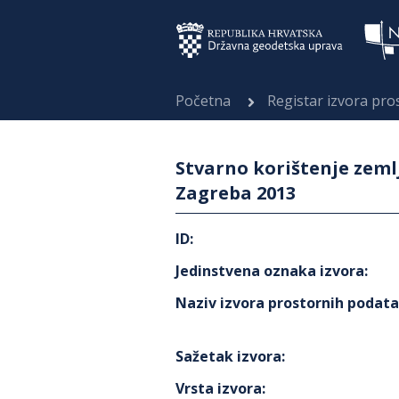
Početna
Registar izvora pr
Stvarno korištenje zeml
Zagreba 2013
ID
:
Jedinstvena oznaka izvora
:
Naziv izvora prostornih podat
Sažetak izvora
:
Vrsta izvora
: