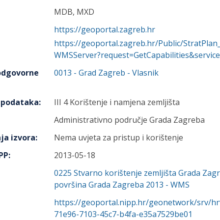
MDB, MXD
https://geoportal.zagreb.hr
https://geoportal.zagreb.hr/Public/StratPl
WMSServer?request=GetCapabilities&servi
 odgovorne
0013
-
Grad Zagreb
- Vlasnik
h podataka
:
III 4 Korištenje i namjena zemljišta
Administrativno područje Grada Zagreba
ja izvora
:
Nema uvjeta za pristup i korištenje
IPP
:
2013-05-18
0225
Stvarno korištenje zemljišta Grada Zag
površina Grada Zagreba 2013 - WMS
https://geoportal.nipp.hr/geonetwork/srv/h
71e96-7103-45c7-b4fa-e35a7529be01