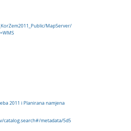
an_KorZem2011_Public/MapServer/
ce=WMS
reba 2011 i Planirana namjena
rv/catalog.search#/metadata/5d5