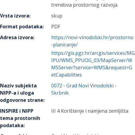
trendova prostornog razvoja.
Vrsta izvora
:
skup
Format podataka
:
PDF
Adresa izvora
:
https://novi-vinodolski.hr/prostorno
-planiranje/
https://gis.pgz.hr/arcgis/services/MG
IPU/WMS_PPUOG_03/MapServer/W
MSServer?service=WMS&request=G
etCapabilities
Naziv subjekta
0072
-
Grad Novi Vinodolski
-
NIPP-a i uloga
Skrbnik
odgovorne strane
:
INSPIRE i NIPP
III 4 Korištenje i namjena zemljišta
tema prostornih
podataka
: