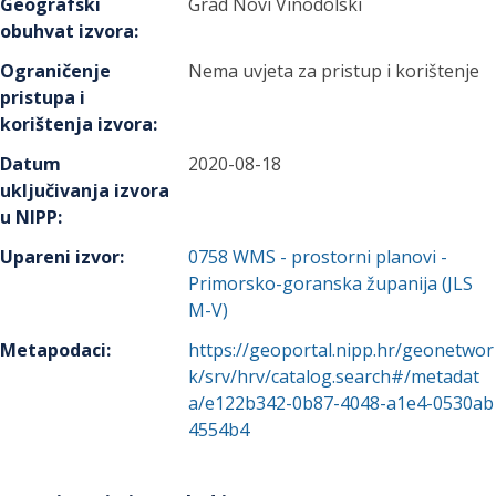
Geografski
Grad Novi Vinodolski
obuhvat izvora
:
Ograničenje
Nema uvjeta za pristup i korištenje
pristupa i
korištenja izvora
:
Datum
2020-08-18
uključivanja izvora
u NIPP
:
Upareni izvor
:
0758
WMS - prostorni planovi -
Primorsko-goranska županija (JLS
M-V)
Metapodaci
:
https://geoportal.nipp.hr/geonetwor
k/srv/hrv/catalog.search#/metadat
a/e122b342-0b87-4048-a1e4-0530ab
4554b4