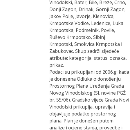
Vinodolski, Bater, Bile, Breze, Crno,
Donji Zagon, Drinak, Gornji Zagon,
Jakov Polje, Javorje, Klenovica,
Krmpotske Vodice, Ledenice, Luka
Krmpotska, Podmelnik, Povile,
Ruševo Krmpotsko, Sibinj
Krmpotski, Smokvica Krmpotska i
Zabukovac. Skup sadrži sljedeće
atribute: kategorija, status, oznaka,
prikaz.
Podaci su prikupljani od 2006.g. kada
je donesena Odluka o donošenju
Prostornog Plana Uređenja Grada
Novog Vinodolskog (Sl. novine PGŽ
br. 55/06). Gradsko vijeće Grada Novi
Vinodolski prikuplja, upravlja i
objavljuje podatke prostornog
plana. Plan je donešen putem
analize i ocjene stanja, provedbe i