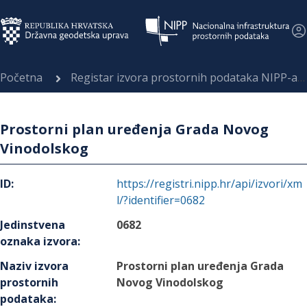
Početna
Registar izvora prostornih podataka NIPP-a
Prostorni plan uređenja Grada Novog
Vinodolskog
ID
:
https://registri.nipp.hr/api/izvori/xm
l/?identifier=0682
Jedinstvena
0682
oznaka izvora
:
Naziv izvora
Prostorni plan uređenja Grada
prostornih
Novog Vinodolskog
podataka
: