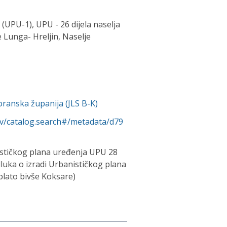
(UPU-1), UPU - 26 dijela naselja
 Lunga- Hreljin, Naselje
ranska županija (JLS B-K)
rv/catalog.search#/metadata/d79
nističkog plana uređenja UPU 28
uka o izradi Urbanističkog plana
lato bivše Koksare)