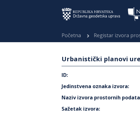
Početna
Registar izvora pr
Urbanistički planovi u
ID
:
Jedinstvena oznaka izvora
:
Naziv izvora prostornih podat
Sažetak izvora
: