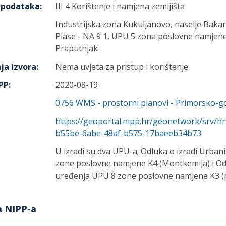
h podataka
:
III 4 Korištenje i namjena zemljišta
Industrijska zona Kukuljanovo, naselje Bakar 
Plase - NA 9 1, UPU 5 zona poslovne namjene
Praputnjak
ja izvora
:
Nema uvjeta za pristup i korištenje
IPP
:
2020-08-19
0756
WMS - prostorni planovi - Primorsko-go
https://geoportal.nipp.hr/geonetwork/srv/h
b55be-6abe-48af-b575-17baeeb34b73
U izradi su dva UPU-a; Odluka o izradi Urba
zone poslovne namjene K4 (Montkemija) i Odl
uređenja UPU 8 zone poslovne namjene K3 (p
a NIPP-a