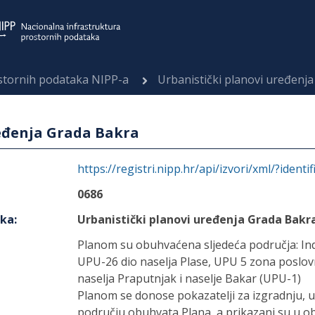
ostornih podataka NIPP-a
Urbanistički planovi uređenj
ređenja Grada Bakra
https://registri.nipp.hr/api/izvori/xml/?identi
0686
aka
:
Urbanistički planovi uređenja Grada Bakr
Planom su obuhvaćena sljedeća područja: Ind
UPU-26 dio naselja Plase, UPU 5 zona poslov
naselja Praputnjak i naselje Bakar (UPU-1)
Planom se donose pokazatelji za izgradnju, u
području obuhvata Plana, a prikazani su u ob