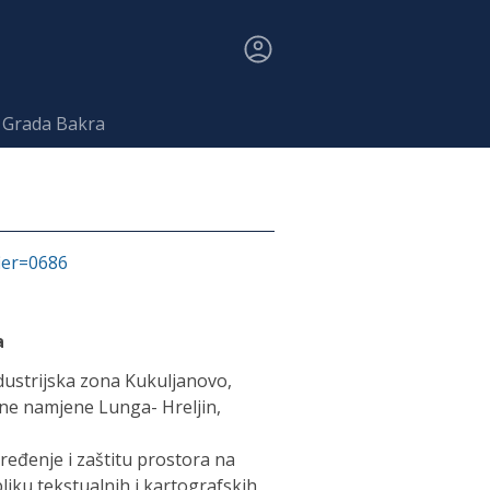
a Grada Bakra
fier=0686
a
ustrijska zona Kukuljanovo,
ne namjene Lunga- Hreljin,
ređenje i zaštitu prostora na
liku tekstualnih i kartografskih