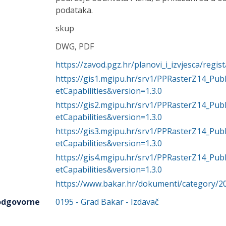
podataka.
skup
DWG, PDF
https://zavod.pgz.hr/planovi_i_izvjesca/regi
https://gis1.mgipu.hr/srv1/PPRasterZ14_P
etCapabilities&version=1.3.0
https://gis2.mgipu.hr/srv1/PPRasterZ14_P
etCapabilities&version=1.3.0
https://gis3.mgipu.hr/srv1/PPRasterZ14_P
etCapabilities&version=1.3.0
https://gis4.mgipu.hr/srv1/PPRasterZ14_P
etCapabilities&version=1.3.0
https://www.bakar.hr/dokumenti/category/20
 odgovorne
0195
-
Grad Bakar
- Izdavač