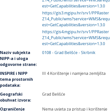
Z14_Public/wms?service=WMS&requ
est=GetCapabilities&version=1.3.0
https://gis3.mgipu.hr/srv1/PPRaster
Z14_Public/wms?service=WMS&requ
est=GetCapabilities&version=1.3.0
https://gis4.mgipu.hr/srv1/PPRaster
Z14_Public/wms?service=WMS&requ
est=GetCapabilities&version=1.3.0
Naziv subjekta
0108
-
Grad Belišće
- Skrbnik
NIPP-a i uloga
odgovorne strane
:
INSPIRE i NIPP
III 4 Korištenje i namjena zemljišta
tema prostornih
podataka
:
Geografski
Grad Belišće
obuhvat izvora
:
Ograničenje
Nema uvjeta za pristup i korištenje