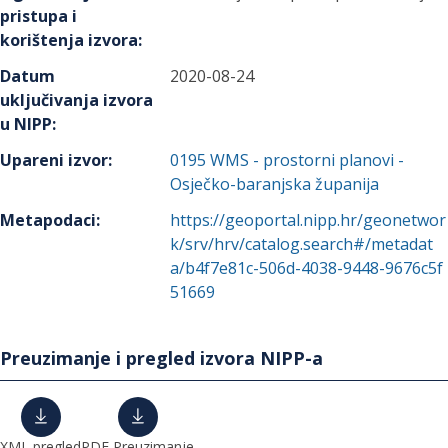
pristupa i
korištenja izvora
:
Datum
2020-08-24
uključivanja izvora
u NIPP
:
Upareni izvor
:
0195
WMS - prostorni planovi -
Osječko-baranjska županija
Metapodaci
:
https://geoportal.nipp.hr/geonetwor
k/srv/hrv/catalog.search#/metadat
a/b4f7e81c-506d-4038-9448-9676c5f
51669
Preuzimanje i pregled izvora NIPP-a
XML pregled
PDF Preuzimanje