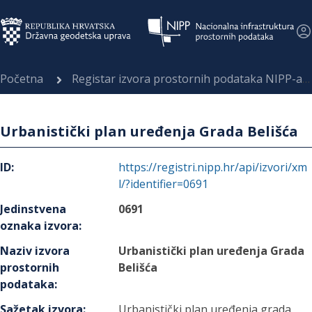
Početna
Registar izvora prostornih podataka NIPP-a
Urbanistički plan uređenja Grada Belišća
ID
:
https://registri.nipp.hr/api/izvori/xm
l/?identifier=0691
Jedinstvena
0691
oznaka izvora
:
Naziv izvora
Urbanistički plan uređenja Grada
prostornih
Belišća
podataka
:
Sažetak izvora
:
Urbanistički plan uređenja grada