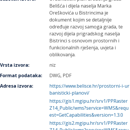
Belišća i dijela naselja Marka
Oreškovića u Bistrincima je
dokument kojim se detaljnije
određuje razvoj samoga grada, te
razvoj dijela prigradskog naselja
Bistrinci s osnovom prostornih i
funkcionalnih rješenja, uvjeta i
oblikovanja.
Vrsta izvora
:
niz
Format podataka
:
DWG, PDF
Adresa izvora
:
https://www.belisce.hr/prostorni-i-ur
banisticki-planovi/
https://gis1.mgipu.hr/srv1/PPRaster
Z14_Public/wms?service=WMS&requ
est=GetCapabilities&version=1.3.0
https://gis2.mgipu.hr/srv1/PPRaster