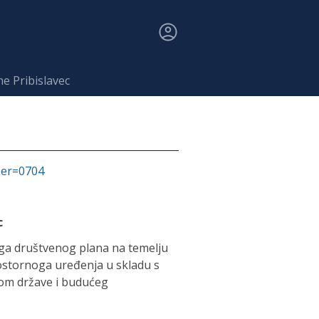
e Pribislavec
fier=0704
c
ega društvenog plana na temelju
rostornoga uređenja u skladu s
kom države i budućeg