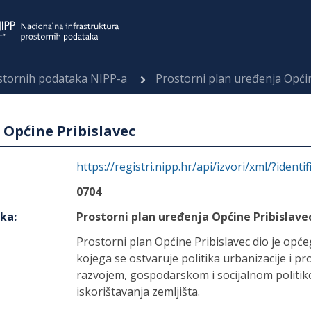
ostornih podataka NIPP-a
Prostorni plan uređenja Općin
 Općine Pribislavec
https://registri.nipp.hr/api/izvori/xml/?identi
0704
aka
:
Prostorni plan uređenja Općine Pribislave
Prostorni plan Općine Pribislavec dio je opć
kojega se ostvaruje politika urbanizacije i p
razvojem, gospodarskom i socijalnom politi
iskorištavanja zemljišta.