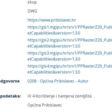
skup
DWG
https://www.pribislavec.hr
https://gis1.mgipu.hr/srv1/PPRasterZ20_P
etCapabilities&version=1.3.0
https://gis2.mgipu.hr/srv1/PPRasterZ20_P
etCapabilities&version=1.3.0
https://gis3.mgipu.hr/srv1/PPRasterZ20_P
etCapabilities&version=1.3.0
https://gis4.mgipu.hr/srv1/PPRasterZ20_P
etCapabilities&version=1.3.0
 odgovorne
0208
-
Općina Pribislavec
- Autor
h podataka
:
III 4 Korištenje i namjena zemljišta
Općina Pribislavec