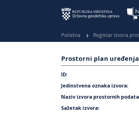
Početna
Registar izvora pr
Prostorni plan uređenja
ID
:
Jedinstvena oznaka izvora
:
Naziv izvora prostornih podat
Sažetak izvora
: