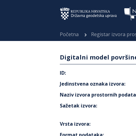
Početna
Registar izvora pr
Digitalni model površi
ID
:
Jedinstvena oznaka izvora
:
Naziv izvora prostornih podat
Sažetak izvora
:
Vrsta izvora
:
Format podataka
: