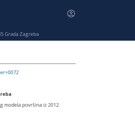
WMS Grada Zagreba
fier=0072
greba
og modela površina iz 2012.