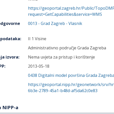
https://geoportal.zagreb.hr/Public/TopoD
request=GetCapabilities&service=WMS
 odgovorne
0013
-
Grad Zagreb
- Vlasnik
h podataka
:
II 1 Visine
Administrativno područje Grada Zagreba
ja izvora
:
Nema uvjeta za pristup i korištenje
IPP
:
2013-05-18
0438
Digitalni model površina Grada Zagreb
https://geoportal.nipp.hr/geonetwork/srv/h
6b3e-2789-45a1-b48d-af5da62c0e83
a NIPP-a