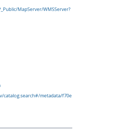
MP_Public/MapServer/WMSServer?
a
rv/catalog.search#/metadata/f70e