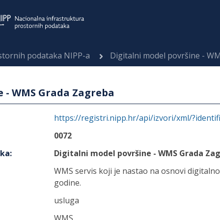
ostornih podataka NIPP-a
Digitalni model površine - 
ne - WMS Grada Zagreba
https://registri.nipp.hr/api/izvori/xml/?identi
0072
aka
:
Digitalni model površine - WMS Grada Za
WMS servis koji je nastao na osnovi digitaln
godine.
usluga
WMS