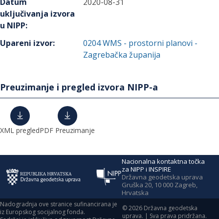
Datum
2020-08-31
uključivanja izvora
u NIPP
:
Upareni izvor
:
0204
WMS - prostorni planovi -
Zagrebačka županija
Preuzimanje i pregled izvora NIPP-a
XML pregled
PDF Preuzimanje
Nacionalna kontaktna točka
za NIPP i INSPIRE
Državna geodetska uprava
Gruška 20, 10 000 Zagreb,
Hrvatska
Nadogradnja ove stranice sufinancirana je
©
2026
Državna geodetska
iz Europskog socijalnog fonda.
uprava. | Sva prava pridržana.