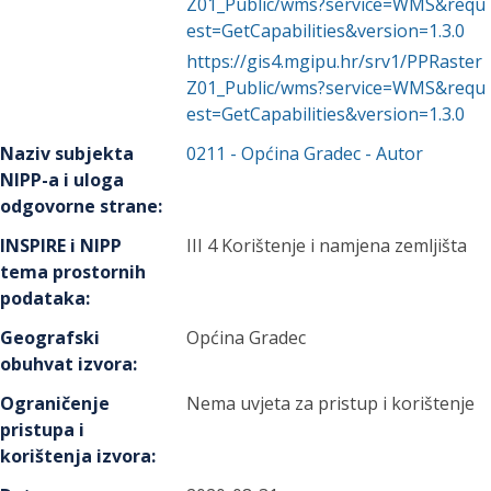
Z01_Public/wms?service=WMS&requ
est=GetCapabilities&version=1.3.0
https://gis4.mgipu.hr/srv1/PPRaster
Z01_Public/wms?service=WMS&requ
est=GetCapabilities&version=1.3.0
Naziv subjekta
0211
-
Općina Gradec
- Autor
NIPP-a i uloga
odgovorne strane
:
INSPIRE i NIPP
III 4 Korištenje i namjena zemljišta
tema prostornih
podataka
:
Geografski
Općina Gradec
obuhvat izvora
:
Ograničenje
Nema uvjeta za pristup i korištenje
pristupa i
korištenja izvora
: