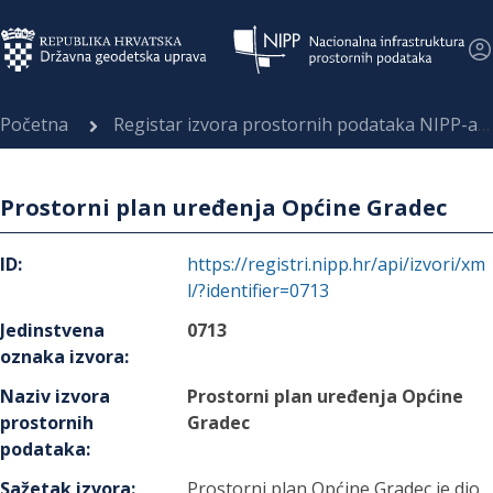
Početna
Registar izvora prostornih podataka NIPP-a
Prostorni plan uređenja Općine Gradec
ID
:
https://registri.nipp.hr/api/izvori/xm
l/?identifier=0713
Jedinstvena
0713
oznaka izvora
:
Naziv izvora
Prostorni plan uređenja Općine
prostornih
Gradec
podataka
:
Sažetak izvora
:
Prostorni plan Općine Gradec je dio