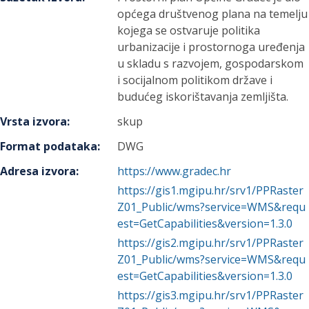
općega društvenog plana na temelju
kojega se ostvaruje politika
urbanizacije i prostornoga uređenja
u skladu s razvojem, gospodarskom
i socijalnom politikom države i
budućeg iskorištavanja zemljišta.
Vrsta izvora
:
skup
Format podataka
:
DWG
Adresa izvora
:
https://www.gradec.hr
https://gis1.mgipu.hr/srv1/PPRaster
Z01_Public/wms?service=WMS&requ
est=GetCapabilities&version=1.3.0
https://gis2.mgipu.hr/srv1/PPRaster
Z01_Public/wms?service=WMS&requ
est=GetCapabilities&version=1.3.0
https://gis3.mgipu.hr/srv1/PPRaster