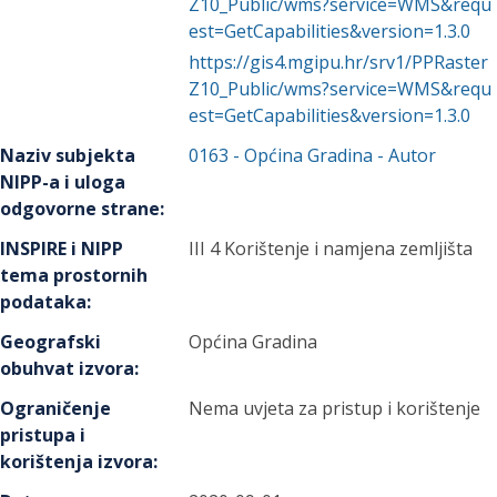
Z10_Public/wms?service=WMS&requ
est=GetCapabilities&version=1.3.0
https://gis4.mgipu.hr/srv1/PPRaster
Z10_Public/wms?service=WMS&requ
est=GetCapabilities&version=1.3.0
Naziv subjekta
0163
-
Općina Gradina
- Autor
NIPP-a i uloga
odgovorne strane
:
INSPIRE i NIPP
III 4 Korištenje i namjena zemljišta
tema prostornih
podataka
:
Geografski
Općina Gradina
obuhvat izvora
:
Ograničenje
Nema uvjeta za pristup i korištenje
pristupa i
korištenja izvora
: