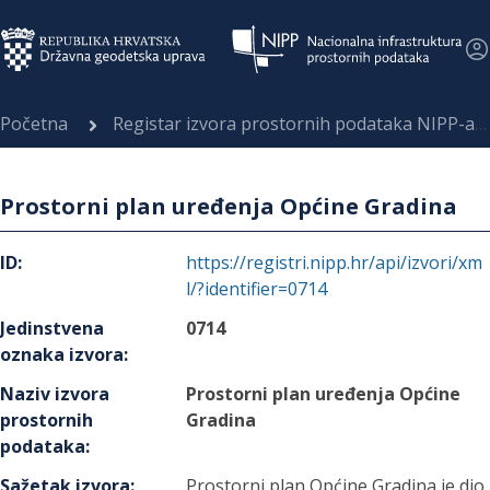
Početna
Registar izvora prostornih podataka NIPP-a
Prostorni plan uređenja Općine Gradina
ID
:
https://registri.nipp.hr/api/izvori/xm
l/?identifier=0714
Jedinstvena
0714
oznaka izvora
:
Naziv izvora
Prostorni plan uređenja Općine
prostornih
Gradina
podataka
:
Sažetak izvora
:
Prostorni plan Općine Gradina je dio