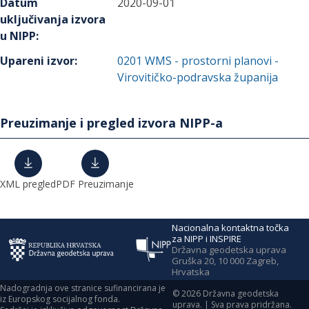
Datum
2020-09-01
uključivanja izvora
u NIPP
:
Upareni izvor
:
0201
WMS - prostorni planovi -
Virovitičko-podravska županija
Preuzimanje i pregled izvora NIPP-a
XML pregled
PDF Preuzimanje
Nacionalna kontaktna točka
za NIPP i INSPIRE
Državna geodetska uprava
Gruška 20, 10 000 Zagreb,
Hrvatska
Nadogradnja ove stranice sufinancirana je
©
2026
Državna geodetska
iz Europskog socijalnog fonda.
uprava. | Sva prava pridržana.