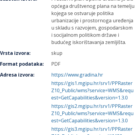
općega društvenog plana na temelju
kojega se ostvaruje politika
urbanizacije i prostornoga uređenja
u skladu s razvojem, gospodarskom
i socijalnom politikom države i
budućeg iskorištavanja zemljišta.
Vrsta izvora
:
skup
Format podataka
:
PDF
Adresa izvora
:
https://www.gradina.hr
https://gis1.mgipu.hr/srv1/PPRaster
Z10_Public/wms?service=WMS&requ
est=GetCapabilities&version=1.3.0
https://gis2.mgipu.hr/srv1/PPRaster
Z10_Public/wms?service=WMS&requ
est=GetCapabilities&version=1.3.0
https://gis3.mgipu.hr/srv1/PPRaster