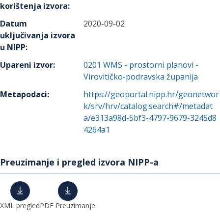
korištenja izvora
:
Datum
2020-09-02
uključivanja izvora
u NIPP
:
Upareni izvor
:
0201
WMS - prostorni planovi -
Virovitičko-podravska županija
Metapodaci
:
https://geoportal.nipp.hr/geonetwor
k/srv/hrv/catalog.search#/metadat
a/e313a98d-5bf3-4797-9679-3245d8
4264a1
Preuzimanje i pregled izvora NIPP-a
XML pregled
PDF Preuzimanje