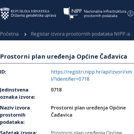
Početna
Registar izvora prostornih podataka NIPP-a
Prostorni plan uređenja Općine Čađavica
ID
:
https://registri.nipp.hr/api/izvori/xm
l/?identifier=0718
Jedinstvena
0718
oznaka izvora
:
Naziv izvora
Prostorni plan uređenja Općine
prostornih
Čađavica
podataka
:
Sažetak izvora
:
Prostorni plan uređenja Općine