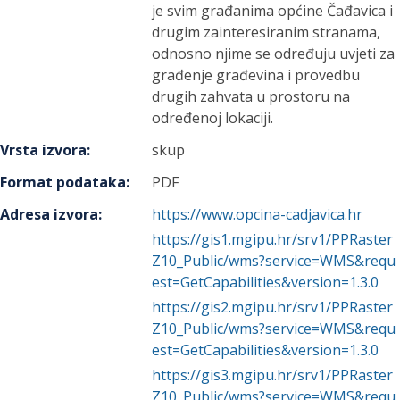
je svim građanima općine Čađavica i
drugim zainteresiranim stranama,
odnosno njime se određuju uvjeti za
građenje građevina i provedbu
drugih zahvata u prostoru na
određenoj lokaciji.
Vrsta izvora
:
skup
Format podataka
:
PDF
Adresa izvora
:
https://www.opcina-cadjavica.hr
https://gis1.mgipu.hr/srv1/PPRaster
Z10_Public/wms?service=WMS&requ
est=GetCapabilities&version=1.3.0
https://gis2.mgipu.hr/srv1/PPRaster
Z10_Public/wms?service=WMS&requ
est=GetCapabilities&version=1.3.0
https://gis3.mgipu.hr/srv1/PPRaster
Z10_Public/wms?service=WMS&requ