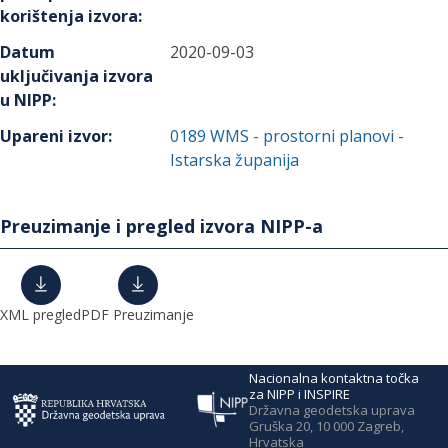
korištenja izvora
:
Datum
2020-09-03
uključivanja izvora
u NIPP
:
Upareni izvor
:
0189
WMS - prostorni planovi -
Istarska županija
Preuzimanje i pregled izvora NIPP-a
XML pregled
PDF Preuzimanje
Nacionalna kontaktna točka
za NIPP i INSPIRE
Državna geodetska uprava
Gruška 20, 10 000 Zagreb,
Hrvatska