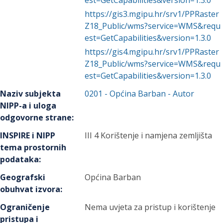
est=GetCapabilities&version=1.3.0
https://gis3.mgipu.hr/srv1/PPRaster
Z18_Public/wms?service=WMS&requ
est=GetCapabilities&version=1.3.0
https://gis4.mgipu.hr/srv1/PPRaster
Z18_Public/wms?service=WMS&requ
est=GetCapabilities&version=1.3.0
Naziv subjekta
0201
-
Općina Barban
- Autor
NIPP-a i uloga
odgovorne strane
:
INSPIRE i NIPP
III 4 Korištenje i namjena zemljišta
tema prostornih
podataka
:
Geografski
Općina Barban
obuhvat izvora
:
Ograničenje
Nema uvjeta za pristup i korištenje
pristupa i