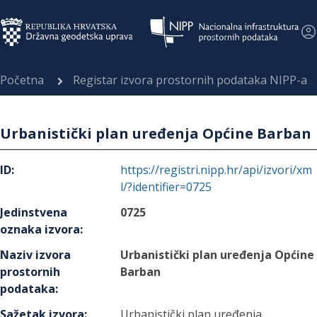
Početna
Registar izvora prostornih podataka NIPP-a
Urbanistički plan uređenja Općine Barban
ID
:
https://registri.nipp.hr/api/izvori/xm
l/?identifier=0725
Jedinstvena
0725
oznaka izvora
:
Naziv izvora
Urbanistički plan uređenja Općine
prostornih
Barban
podataka
:
Sažetak izvora
:
Urbanistički plan uređenja