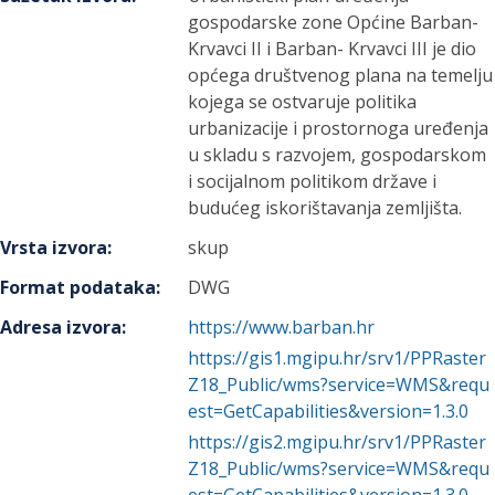
gospodarske zone Općine Barban-
Krvavci II i Barban- Krvavci III je dio
općega društvenog plana na temelju
kojega se ostvaruje politika
urbanizacije i prostornoga uređenja
u skladu s razvojem, gospodarskom
i socijalnom politikom države i
budućeg iskorištavanja zemljišta.
Vrsta izvora
:
skup
Format podataka
:
DWG
Adresa izvora
:
https://www.barban.hr
https://gis1.mgipu.hr/srv1/PPRaster
Z18_Public/wms?service=WMS&requ
est=GetCapabilities&version=1.3.0
https://gis2.mgipu.hr/srv1/PPRaster
Z18_Public/wms?service=WMS&requ