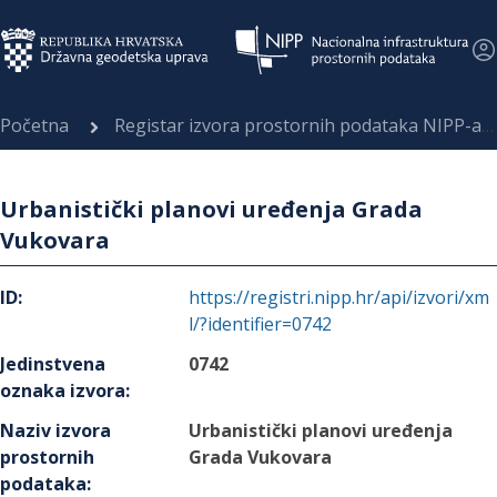
Početna
Registar izvora prostornih podataka NIPP-a
Urbanistički planovi uređenja Grada
Vukovara
ID
:
https://registri.nipp.hr/api/izvori/xm
l/?identifier=0742
Jedinstvena
0742
oznaka izvora
:
Naziv izvora
Urbanistički planovi uređenja
prostornih
Grada Vukovara
podataka
: