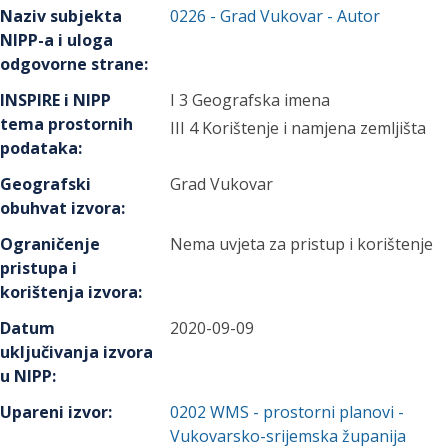
Naziv subjekta
0226
-
Grad Vukovar
- Autor
NIPP-a i uloga
odgovorne strane
:
INSPIRE i NIPP
I 3 Geografska imena
tema prostornih
III 4 Korištenje i namjena zemljišta
podataka
:
Geografski
Grad Vukovar
obuhvat izvora
:
Ograničenje
Nema uvjeta za pristup i korištenje
pristupa i
korištenja izvora
:
Datum
2020-09-09
uključivanja izvora
u NIPP
:
Upareni izvor
:
0202
WMS - prostorni planovi -
Vukovarsko-srijemska županija