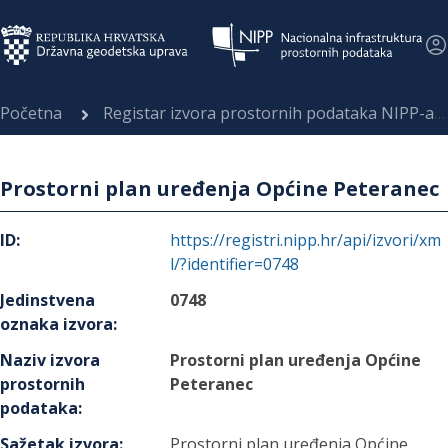
Početna
Registar izvora prostornih podataka NIPP-a
Prostorni plan uređenja Općine Peteranec
ID
:
https://registri.nipp.hr/api/izvori/xm
l/?identifier=0748
Jedinstvena
0748
oznaka izvora
:
Naziv izvora
Prostorni plan uređenja Općine
prostornih
Peteranec
podataka
:
Sažetak izvora
:
Prostorni plan uređenja Općine