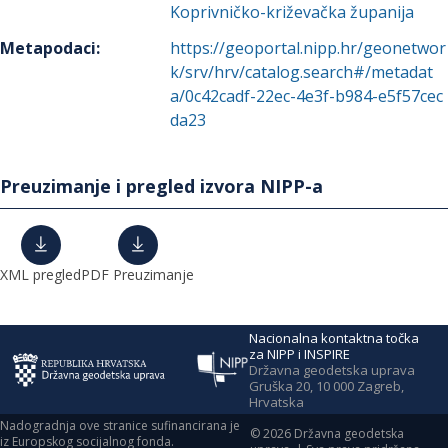
Koprivničko-križevačka županija
Metapodaci
:
https://geoportal.nipp.hr/geonetwor
k/srv/hrv/catalog.search#/metadat
a/0c42cadf-22ec-4e3f-b984-e5f57cec
da23
Preuzimanje i pregled izvora NIPP-a
XML pregled
PDF Preuzimanje
Nacionalna kontaktna točka
za NIPP i INSPIRE
Državna geodetska uprava
Gruška 20, 10 000 Zagreb,
Hrvatska
Nadogradnja ove stranice sufinancirana je
©
2026
Državna geodetska
iz Europskog socijalnog fonda.