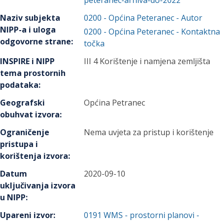
peteranec-arhiva-do-2022
Naziv subjekta
0200
-
Općina Peteranec
- Autor
NIPP-a i uloga
0200
-
Općina Peteranec
- Kontaktna
odgovorne strane
:
točka
INSPIRE i NIPP
III 4 Korištenje i namjena zemljišta
tema prostornih
podataka
:
Geografski
Općina Petranec
obuhvat izvora
:
Ograničenje
Nema uvjeta za pristup i korištenje
pristupa i
korištenja izvora
:
Datum
2020-09-10
uključivanja izvora
u NIPP
:
Upareni izvor
:
0191
WMS - prostorni planovi -