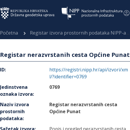
Početna
Registar izvora prostornih podataka NIPP-a
Registar nerazvrstanih cesta Općine Punat
ID
:
https://registri.nipp.hr/api/izvori/xm
l/?identifier=0769
Jedinstvena
0769
oznaka izvora
:
Naziv izvora
Registar nerazvrstanih cesta
prostornih
Općine Punat
podataka
:
Sažetak izvora
:
Popis i pregled nerazvrstanih cesta