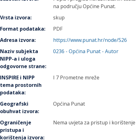
na području Općine Punat.
Vrsta izvora
:
skup
Format podataka
:
PDF
Adresa izvora
:
https://www.punat.hr/node/526
Naziv subjekta
0236
-
Općina Punat
- Autor
NIPP-a i uloga
odgovorne strane
:
INSPIRE i NIPP
I 7 Prometne mreže
tema prostornih
podataka
:
Geografski
Općina Punat
obuhvat izvora
:
Ograničenje
Nema uvjeta za pristup i korištenje
pristupa i
korištenja izvora
: