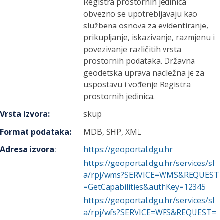
Registra prostornih jedinica
obvezno se upotrebljavaju kao
službena osnova za evidentiranje,
prikupljanje, iskazivanje, razmjenu i
povezivanje različitih vrsta
prostornih podataka. Državna
geodetska uprava nadležna je za
uspostavu i vođenje Registra
prostornih jedinica.
Vrsta izvora
:
skup
Format podataka
:
MDB, SHP, XML
Adresa izvora
:
https://geoportal.dgu.hr
https://geoportal.dgu.hr/services/sl
a/rpj/wms?SERVICE=WMS&REQUEST
=GetCapabilities&authKey=12345
https://geoportal.dgu.hr/services/sl
a/rpj/wfs?SERVICE=WFS&REQUEST=