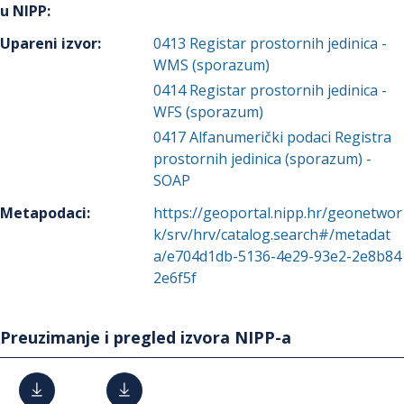
u NIPP
:
Upareni izvor
:
0413
Registar prostornih jedinica -
WMS (sporazum)
0414
Registar prostornih jedinica -
WFS (sporazum)
0417
Alfanumerički podaci Registra
prostornih jedinica (sporazum) -
SOAP
Metapodaci
:
https://geoportal.nipp.hr/geonetwor
k/srv/hrv/catalog.search#/metadat
a/e704d1db-5136-4e29-93e2-2e8b84
2e6f5f
Preuzimanje i pregled izvora NIPP-a