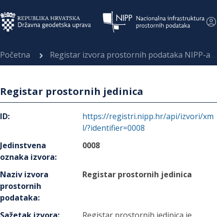
Početna
Registar izvora prostornih podataka NIPP-a
Registar prostornih jedinica
ID
:
https://registri.nipp.hr/api/izvori/xm
l/?identifier=0008
Jedinstvena
0008
oznaka izvora
:
Naziv izvora
Registar prostornih jedinica
prostornih
podataka
:
Sažetak izvora
:
Registar prostornih jedinica je