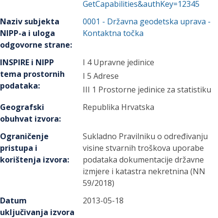
GetCapabilities&authKey=12345
Naziv subjekta
0001
-
Državna geodetska uprava
-
NIPP-a i uloga
Kontaktna točka
odgovorne strane
:
INSPIRE i NIPP
I 4 Upravne jedinice
tema prostornih
I 5 Adrese
podataka
:
III 1 Prostorne jedinice za statistiku
Geografski
Republika Hrvatska
obuhvat izvora
:
Ograničenje
Sukladno Pravilniku o određivanju
pristupa i
visine stvarnih troškova uporabe
korištenja izvora
:
podataka dokumentacije državne
izmjere i katastra nekretnina (NN
59/2018)
Datum
2013-05-18
uključivanja izvora