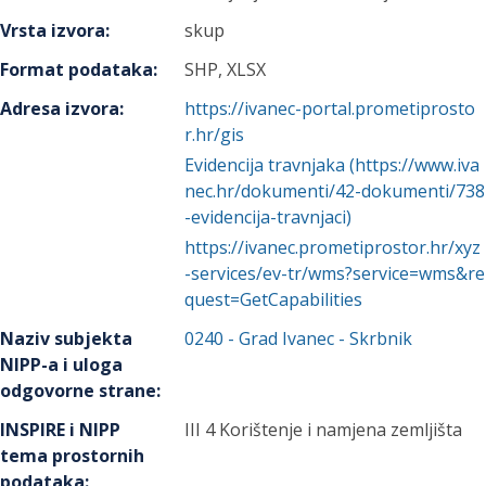
Vrsta izvora
:
skup
Format podataka
:
SHP, XLSX
Adresa izvora
:
https://ivanec-portal.prometiprosto
r.hr/gis
Evidencija travnjaka (https://www.iva
nec.hr/dokumenti/42-dokumenti/738
-evidencija-travnjaci)
https://ivanec.prometiprostor.hr/xyz
-services/ev-tr/wms?service=wms&re
quest=GetCapabilities
Naziv subjekta
0240
-
Grad Ivanec
- Skrbnik
NIPP-a i uloga
odgovorne strane
:
INSPIRE i NIPP
III 4 Korištenje i namjena zemljišta
tema prostornih
podataka
: