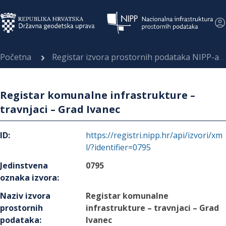
Početna
Registar izvora prostornih podataka NIPP-a
Registar komunalne infrastrukture –
travnjaci – Grad Ivanec
ID
:
https://registri.nipp.hr/api/izvori/xm
l/?identifier=0795
Jedinstvena
0795
oznaka izvora
:
Naziv izvora
Registar komunalne
prostornih
infrastrukture – travnjaci – Grad
podataka
:
Ivanec