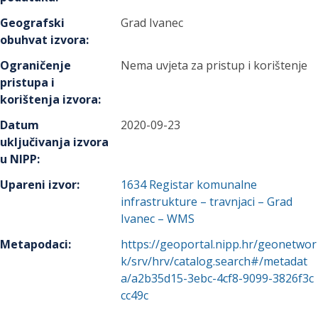
Geografski
Grad Ivanec
obuhvat izvora
:
Ograničenje
Nema uvjeta za pristup i korištenje
pristupa i
korištenja izvora
:
Datum
2020-09-23
uključivanja izvora
u NIPP
:
Upareni izvor
:
1634
Registar komunalne
infrastrukture – travnjaci – Grad
Ivanec – WMS
Metapodaci
:
https://geoportal.nipp.hr/geonetwor
k/srv/hrv/catalog.search#/metadat
a/a2b35d15-3ebc-4cf8-9099-3826f3c
cc49c