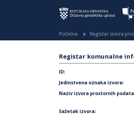
Početna
Registar izvora pr
Registar komunalne infr
ID
:
Jedinstvena oznaka izvora
:
Naziv izvora prostornih podat
Sažetak izvora
: