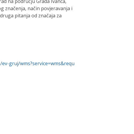
rad na području Grada Ivanca,
g značenja, način povjeravanja i
e druga pitanja od značaja za
ces/ev-gruj/wms?service=wms&requ