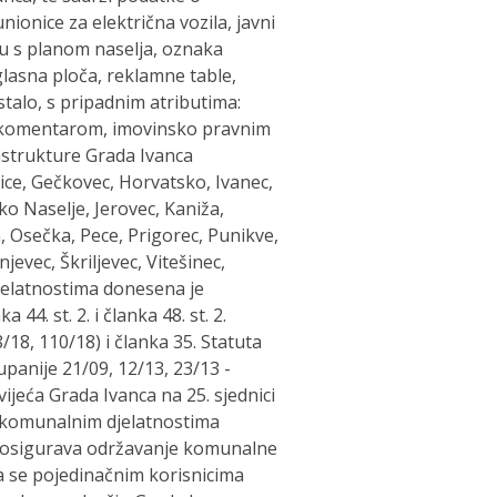
ionice za električna vozila, javni
ču s planom naselja, oznaka
glasna ploča, reklamne table,
ostalo, s pripadnim atributima:
 komentarom, imovinsko pravnim
astrukture Grada Ivanca
ice, Gečkovec, Horvatsko, Ivanec,
ko Naselje, Jerovec, Kaniža,
 Osečka, Pece, Prigorec, Punikve,
jevec, Škriljevec, Vitešinec,
jelatnostima donesena je
a 44. st. 2. i članka 48. st. 2.
, 110/18) i članka 35. Statuta
panije 21/09, 12/13, 23/13 -
ijeća Grada Ivanca na 25. sjednici
o komunalnim djelatnostima
e osigurava održavanje komunalne
a se pojedinačnim korisnicima