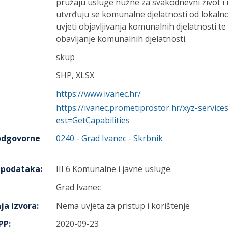
pružaju usluge nužne za svakodnevni život i 
utvrđuju se komunalne djelatnosti od lokalno
uvjeti objavljivanja komunalnih djelatnosti t
obavljanje komunalnih djelatnosti.
skup
SHP, XLSX
https://www.ivanec.hr/
https://ivanec.prometiprostor.hr/xyz-servi
est=GetCapabilities
 odgovorne
0240
-
Grad Ivanec
- Skrbnik
h podataka
:
III 6 Komunalne i javne usluge
Grad Ivanec
ja izvora
:
Nema uvjeta za pristup i korištenje
IPP
:
2020-09-23