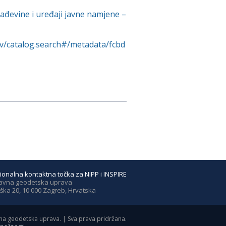
ađevine i uređaji javne namjene –
rv/catalog.search#/metadata/fcbd
ionalna kontaktna točka za NIPP i INSPIRE
avna geodetska uprava
ška 20, 10 000 Zagreb, Hrvatska
a geodetska uprava. | Sva prava pridržana.