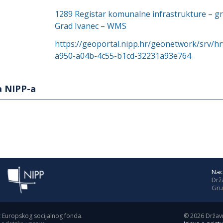
1289
Registar komunalne infrastrukture – gr
Grad Ivanec – WMS
https://geoportal.nipp.hr/geonetwork/srv/h
a950-a04b-4c55-b1cd-32231a93e764
a NIPP-a
Nac
Drž
Gru
z Europskog socijalnog fonda.
©
2026
Državn