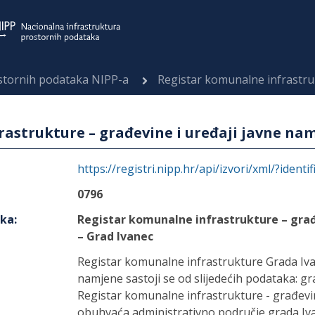
ostornih podataka NIPP-a
Registar komunalne infrastrukture – građ
astrukture – građevine i uređaji javne nam
https://registri.nipp.hr/api/izvori/xml/?identi
0796
aka
:
Registar komunalne infrastrukture – građ
– Grad Ivanec
Registar komunalne infrastrukture Grada Ivan
namjene sastoji se od slijedećih podataka: gr
Registar komunalne infrastrukture - građevi
obuhvaća administrativno područje grada Iva