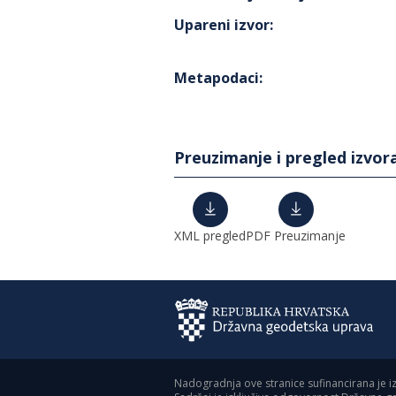
Upareni izvor
:
Metapodaci
:
Preuzimanje i pregled izvor
XML pregled
PDF Preuzimanje
Nadogradnja ove stranice sufinancirana je i