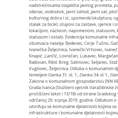
nadstrešnicama stajališta javnog prometa, pun
zdenac, vodoskok, javni zahod, javni sat, plo
kulturnog dobra i sl., spomenik/skulptura, o
stalak za bicikl, stupovi za zastave, sjenice i 
lokacijom, nazivom, napomenom, statusom,
statusom i ostalo. Evidencija komunalne infr
obuhvaća naselja: Bedenec, Cerje Tužno, Gač
Ivanečka Željeznica, Ivanečki Vrhovec, Ivaneč
Knapić ,Lančić, Lovrečan, Lukavec, Margečan,
Radovan, Ribić Breg, Salinovec, Seljanec, Stažn
Vuglovec, Željeznica. Odluka o komunalnim d
temeljem članka 31. st. 1., članka 34. st 1., člank
Zakona o komunalnom gospodarstvu (NN 68/18
Grada Ivanca (Službeni vjesnik Varaždinske žu
pročišćeni tekst i 13/18) od strane Gradskog v
održanoj 29. srpnja 2019. godine. Odlukom 
utvrđuju se komunalne djelatnosti kojima s
infrastrukture i komunalne djelatnosti kojim