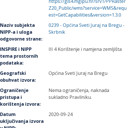
https://gis4.mgipu.hr/srv1/PPRaster
Z20_Public/wms?service=WMS&requ
est=GetCapabilities&version=1.3.0
Naziv subjekta
0239
-
Općina Sveti Juraj na Bregu
-
NIPP-a i uloga
Skrbnik
odgovorne strane
:
INSPIRE i NIPP
III 4 Korištenje i namjena zemljišta
tema prostornih
podataka
:
Geografski
Općina Sveti Juraj na Bregu
obuhvat izvora
:
Ograničenje
Nema ograničenja, naknada
pristupa i
sukladno Pravilniku.
korištenja izvora
:
Datum
2020-09-24
uključivanja izvora