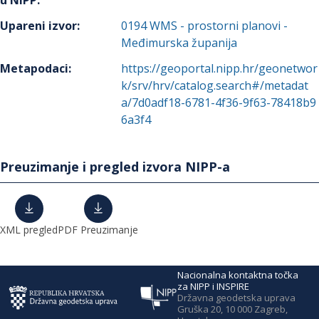
u NIPP
:
Upareni izvor
:
0194
WMS - prostorni planovi -
Međimurska županija
Metapodaci
:
https://geoportal.nipp.hr/geonetwor
k/srv/hrv/catalog.search#/metadat
a/7d0adf18-6781-4f36-9f63-78418b9
6a3f4
Preuzimanje i pregled izvora NIPP-a
XML pregled
PDF Preuzimanje
Nacionalna kontaktna točka
za NIPP i INSPIRE
Državna geodetska uprava
Gruška 20, 10 000 Zagreb,