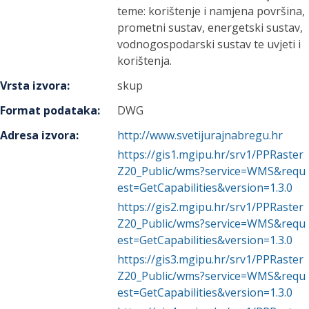
teme: korištenje i namjena površina,
prometni sustav, energetski sustav,
vodnogospodarski sustav te uvjeti i
korištenja.
Vrsta izvora
:
skup
Format podataka
:
DWG
Adresa izvora
:
http://www.svetijurajnabregu.hr
https://gis1.mgipu.hr/srv1/PPRaster
Z20_Public/wms?service=WMS&requ
est=GetCapabilities&version=1.3.0
https://gis2.mgipu.hr/srv1/PPRaster
Z20_Public/wms?service=WMS&requ
est=GetCapabilities&version=1.3.0
https://gis3.mgipu.hr/srv1/PPRaster
Z20_Public/wms?service=WMS&requ
est=GetCapabilities&version=1.3.0