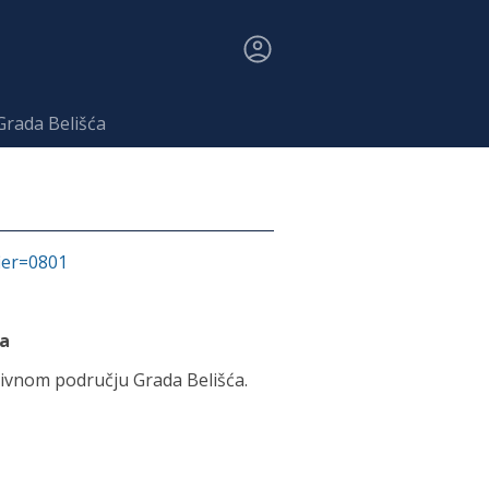
Grada Belišća
fier=0801
ća
tivnom području Grada Belišća.