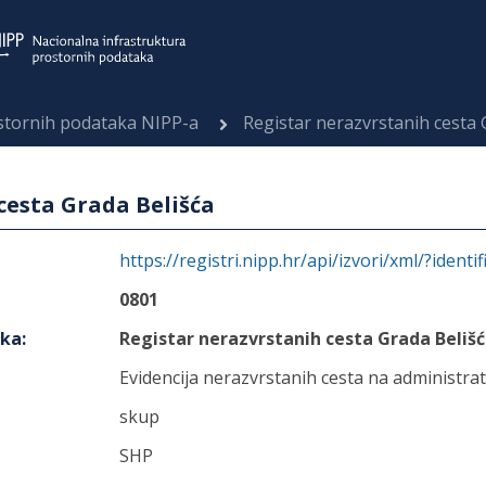
ostornih podataka NIPP-a
Registar nerazvrstanih cesta 
cesta Grada Belišća
https://registri.nipp.hr/api/izvori/xml/?identi
0801
aka
:
Registar nerazvrstanih cesta Grada Beliš
Evidencija nerazvrstanih cesta na administra
skup
SHP