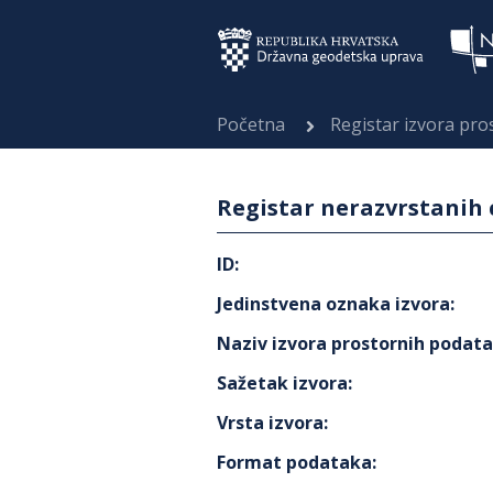
Početna
Registar izvora pr
Registar nerazvrstanih 
ID
:
Jedinstvena oznaka izvora
:
Naziv izvora prostornih podat
Sažetak izvora
:
Vrsta izvora
:
Format podataka
: