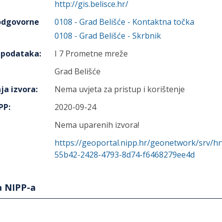
http://gis.belisce.hr/
 odgovorne
0108
-
Grad Belišće
- Kontaktna točka
0108
-
Grad Belišće
- Skrbnik
h podataka
:
I 7 Prometne mreže
Grad Belišće
ja izvora
:
Nema uvjeta za pristup i korištenje
IPP
:
2020-09-24
Nema uparenih izvora!
https://geoportal.nipp.hr/geonetwork/srv/h
55b42-2428-4793-8d74-f6468279ee4d
a NIPP-a