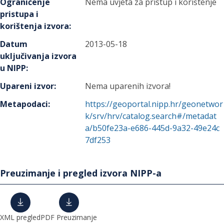
Ograničenje
Nema uvjeta za pristup i korištenje
pristupa i
korištenja izvora
:
Datum
2013-05-18
uključivanja izvora
u NIPP
:
Upareni izvor
:
Nema uparenih izvora!
Metapodaci
:
https://geoportal.nipp.hr/geonetwor
k/srv/hrv/catalog.search#/metadat
a/b50fe23a-e686-445d-9a32-49e24c
7df253
Preuzimanje i pregled izvora NIPP-a
XML pregled
PDF Preuzimanje