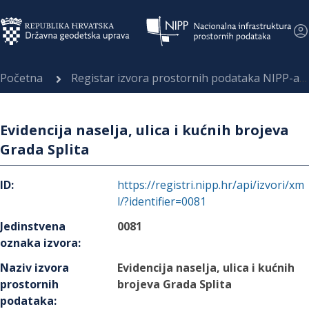
Početna
Registar izvora prostornih podataka NIPP-a
Evidencija naselja, ulica i kućnih brojeva
Grada Splita
ID
:
https://registri.nipp.hr/api/izvori/xm
l/?identifier=0081
Jedinstvena
0081
oznaka izvora
:
Naziv izvora
Evidencija naselja, ulica i kućnih
prostornih
brojeva Grada Splita
podataka
: