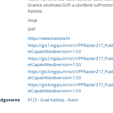
Granice obuhvata GUP-a utvrđene suProsto
Kaštela.
skup
SHP
https://www.kastela.hr
https://gis1.mgipu.hr/srv1/PPRasterZ17_P
etCapabilities&version=1.3.0
https://gis2.mgipu.hr/srv1/PPRasterZ17_P
etCapabilities&version=1.3.0
https://gis3.mgipu.hr/srv1/PPRasterZ17_P
etCapabilities&version=1.3.0
https://gis4.mgipu.hr/srv1/PPRasterZ17_P
etCapabilities&version=1.3.0
 odgovorne
0123
-
Grad Kaštela
- Autor