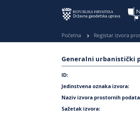
Početna
Registar izvora pr
Generalni urbanistički 
ID
:
Jedinstvena oznaka izvora
:
Naziv izvora prostornih podat
Sažetak izvora
: