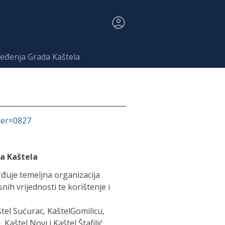
ređenja Grada Kaštela
fier=0827
da Kaštela
rđuje temeljna organizacija
snih vrijednosti te korištenje i
štel Sućurac, KaštelGomilicu,
Kaštel Novi i Kaštel Štafilić.