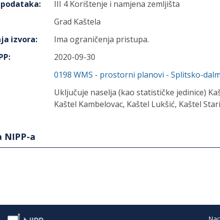
h podataka
:
III 4 Korištenje i namjena zemljišta
Grad Kaštela
ja izvora
:
Ima ograničenja pristupa.
IPP
:
2020-09-30
0198
WMS - prostorni planovi - Splitsko-dal
Uključuje naselja (kao statističke jedinice) Ka
Kaštel Kambelovac, Kaštel Lukšić, Kaštel Stari,
a NIPP-a
Nac