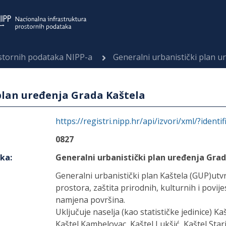
ostornih podataka NIPP-a
Generalni urbanistički plan u
plan uređenja Grada Kaštela
https://registri.nipp.hr/api/izvori/xml/?identi
0827
aka
:
Generalni urbanistički plan uređenja Gra
Generalni urbanistički plan Kaštela (GUP)utv
prostora, zaštita prirodnih, kulturnih i povije
namjena površina.
Uključuje naselja (kao statističke jedinice) Ka
Kaštel Kambelovac, Kaštel Lukšić, Kaštel Stari, 