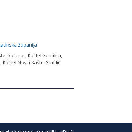
matinska županija
štel Sućurac, Kaštel Gomilica,
 Kaštel Novi i Kaštel Štafilić
ionalna kontaktna točka za NIPP i INSPIRE