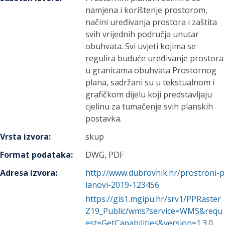
namjena i korištenje prostorom,
načini uređivanja prostora i zaštita
svih vrijednih područja unutar
obuhvata. Svi uvjeti kojima se
regulira buduće uređivanje prostora
u granicama obuhvata Prostornog
plana, sadržani su u tekstualnom i
grafičkom dijelu koji predstavljaju
cjelinu za tumačenje svih planskih
postavka.
Vrsta izvora
:
skup
Format podataka
:
DWG, PDF
Adresa izvora
:
http://www.dubrovnik.hr/prostroni-p
lanovi-2019-123456
https://gis1.mgipu.hr/srv1/PPRaster
Z19_Public/wms?service=WMS&requ
est=GetCapabilities&version=1.3.0