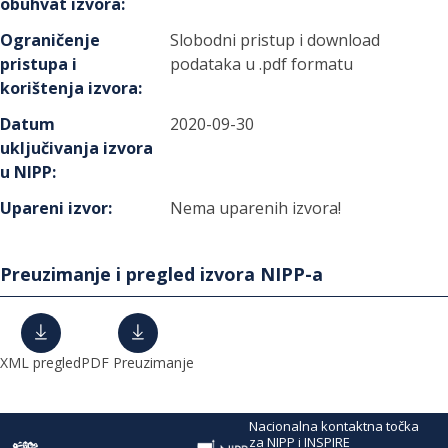
obuhvat izvora
:
Ograničenje
Slobodni pristup i download
pristupa i
podataka u .pdf formatu
korištenja izvora
:
Datum
2020-09-30
uključivanja izvora
u NIPP
:
Upareni izvor
:
Nema uparenih izvora!
Preuzimanje i pregled izvora NIPP-a
XML pregled
PDF Preuzimanje
Nacionalna kontaktna točka
za NIPP i INSPIRE