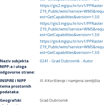
https://gis2.mgipu.hr/srv1/PPRaster
Z19_Public/wms?service=WMS&requ
est=GetCapabilities&version=1.3.0
https://gis3.mgipu.hr/srv1/PPRaster
Z19_Public/wms?service=WMS&requ
est=GetCapabilities&version=1.3.0
https://gis4.mgipu.hr/srv1/PPRaster
Z19_Public/wms?service=WMS&requ
est=GetCapabilities&version=1.3.0
Naziv subjekta
0241
-
Grad Dubrovnik
- Autor
NIPP-a i uloga
odgovorne strane
:
INSPIRE i NIPP
III 4 Korištenje i namjena zemljišta
tema prostornih
podataka
:
Geografski
Grad Dubrovnik