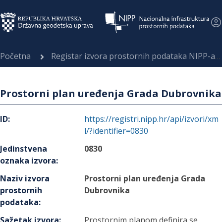
Početna
Registar izvora prostornih podataka NIPP-a
Prostorni plan uređenja Grada Dubrovnika
ID
:
https://registri.nipp.hr/api/izvori/xm
l/?identifier=0830
Jedinstvena
0830
oznaka izvora
:
Naziv izvora
Prostorni plan uređenja Grada
prostornih
Dubrovnika
podataka
:
Sažetak izvora
:
Prostornim planom definira se