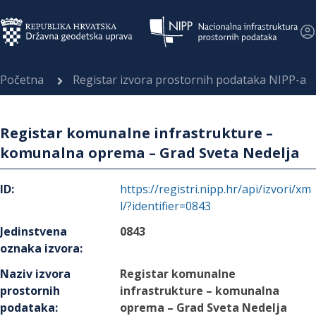
Početna
Registar izvora prostornih podataka NIPP-a
Registar komunalne infrastrukture –
komunalna oprema – Grad Sveta Nedelja
ID
:
https://registri.nipp.hr/api/izvori/xm
l/?identifier=0843
Jedinstvena
0843
oznaka izvora
:
Naziv izvora
Registar komunalne
prostornih
infrastrukture – komunalna
podataka
:
oprema – Grad Sveta Nedelja