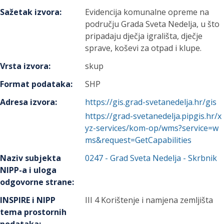
Sažetak izvora
:
Evidencija komunalne opreme na
području Grada Sveta Nedelja, u što
pripadaju dječja igrališta, dječje
sprave, koševi za otpad i klupe.
Vrsta izvora
:
skup
Format podataka
:
SHP
Adresa izvora
:
https://gis.grad-svetanedelja.hr/gis
https://grad-svetanedelja.pipgis.hr/x
yz-services/kom-op/wms?service=w
ms&request=GetCapabilities
Naziv subjekta
0247
-
Grad Sveta Nedelja
- Skrbnik
NIPP-a i uloga
odgovorne strane
:
INSPIRE i NIPP
III 4 Korištenje i namjena zemljišta
tema prostornih