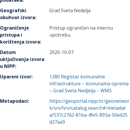
podataka
:
Geografski
Grad Sveta Nedelja
obuhvat izvora
:
Ograničenje
Pristup ograničen na internu
pristupa i
upotrebu.
korištenja izvora
:
Datum
2020-10-07
uključivanja izvora
u NIPP
:
Upareni izvor
:
1280
Registar komunalne
infrastrukture – komunalna oprema
– Grad Sveta Nedjelja – WMS
Metapodaci
:
https://geoportal.nipp.hr/geonetwor
k/srv/hrv/catalog.search#/metadat
a/537c27d2-81ba-4fe5-893a-50ed25
d27aa9