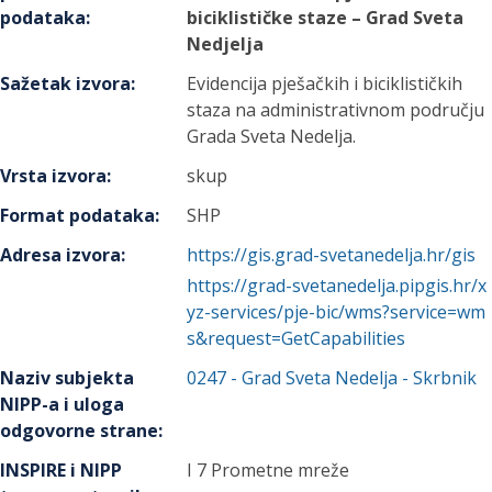
podataka
:
biciklističke staze – Grad Sveta
Nedjelja
Sažetak izvora
:
Evidencija pješačkih i biciklističkih
staza na administrativnom području
Grada Sveta Nedelja.
Vrsta izvora
:
skup
Format podataka
:
SHP
Adresa izvora
:
https://gis.grad-svetanedelja.hr/gis
https://grad-svetanedelja.pipgis.hr/x
yz-services/pje-bic/wms?service=wm
s&request=GetCapabilities
Naziv subjekta
0247
-
Grad Sveta Nedelja
- Skrbnik
NIPP-a i uloga
odgovorne strane
:
INSPIRE i NIPP
I 7 Prometne mreže