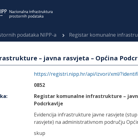
ostornih podataka NIPP-a
Registar komunalne infrastrukture 
astrukture – javna rasvjeta – Općina Podcr
https://registri.nipp.hr/api/izvori/xml/?identi
0852
aka
:
Registar komunalne infrastrukture – javn
Podcrkavlje
Evidencija infrastrukture javne rasvjete (stup 
rasvjete) na administrativnom području Opći
skup