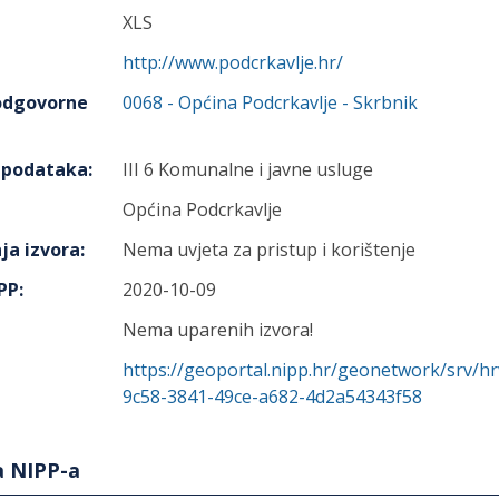
XLS
http://www.podcrkavlje.hr/
 odgovorne
0068
-
Općina Podcrkavlje
- Skrbnik
h podataka
:
III 6 Komunalne i javne usluge
Općina Podcrkavlje
ja izvora
:
Nema uvjeta za pristup i korištenje
IPP
:
2020-10-09
Nema uparenih izvora!
https://geoportal.nipp.hr/geonetwork/srv/h
9c58-3841-49ce-a682-4d2a54343f58
a NIPP-a