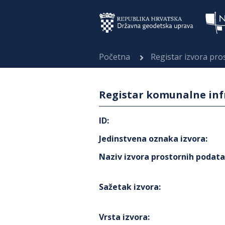
Početna
Registar izvora pr
Registar komunalne infr
ID
:
Jedinstvena oznaka izvora
:
Naziv izvora prostornih podat
Sažetak izvora
:
Vrsta izvora
: