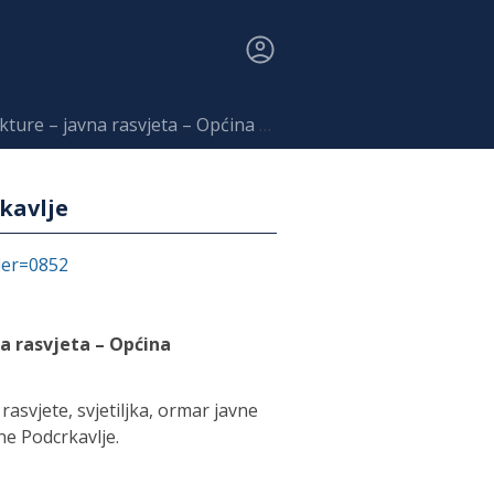
– javna rasvjeta – Općina Podcrkavlje
kavlje
fier=0852
a rasvjeta – Općina
rasvjete, svjetiljka, ormar javne
ne Podcrkavlje.