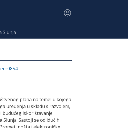
a Slunja
fier=0854
ruštvenog plana na temelju kojega
oga uređenja u skladu s razvojem,
i budućeg iskorištavanje
Slunja. Sastoji se od idućih
. Promet, pošta i elektroničke