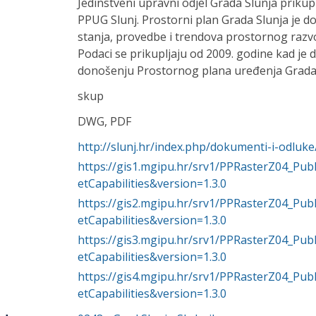
Jedinstveni upravni odjel Grada Slunja prikupl
PPUG Slunj. Prostorni plan Grada Slunja je d
stanja, provedbe i trendova prostornog razvo
Podaci se prikupljaju od 2009. godine kad je
donošenju Prostornog plana uređenja Grada 
skup
DWG, PDF
http://slunj.hr/index.php/dokumenti-i-odluk
https://gis1.mgipu.hr/srv1/PPRasterZ04_P
etCapabilities&version=1.3.0
https://gis2.mgipu.hr/srv1/PPRasterZ04_P
etCapabilities&version=1.3.0
https://gis3.mgipu.hr/srv1/PPRasterZ04_P
etCapabilities&version=1.3.0
https://gis4.mgipu.hr/srv1/PPRasterZ04_P
etCapabilities&version=1.3.0