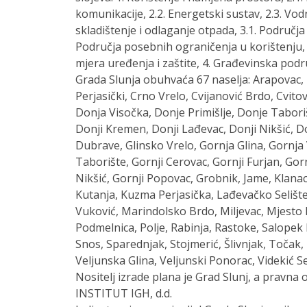
komunikacije, 2.2. Energetski sustav, 2.3. V
skladištenje i odlaganje otpada, 3.1. Područja
Područja posebnih ograničenja u korištenju,
mjera uređenja i zaštite, 4. Građevinska podr
Grada Slunja obuhvaća 67 naselja: Arapovac,
Perjasički, Crno Vrelo, Cvijanović Brdo, Cvito
Donja Visočka, Donje Primišlje, Donje Taboriš
Donji Kremen, Donji Lađevac, Donji Nikšić, Do
Dubrave, Glinsko Vrelo, Gornja Glina, Gornja 
Taborište, Gornji Cerovac, Gornji Furjan, Gor
Nikšić, Gornji Popovac, Grobnik, Jame, Klanac 
Kutanja, Kuzma Perjasička, Lađevačko Selišt
Vuković, Marindolsko Brdo, Miljevac, Mjesto P
Podmelnica, Polje, Rabinja, Rastoke, Salopek L
Snos, Sparednjak, Stojmerić, Šlivnjak, Točak, 
Veljunska Glina, Veljunski Ponorac, Videkić S
Nositelj izrade plana je Grad Slunj, a pravna o
INSTITUT IGH, d.d.