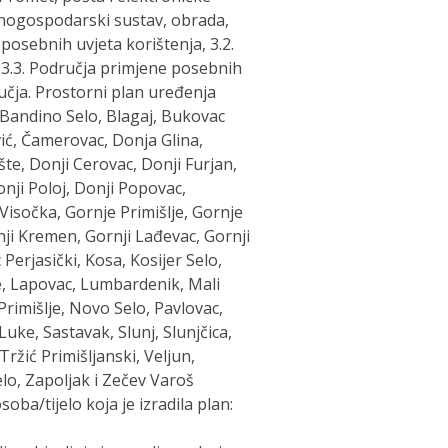
odnogospodarski sustav, obrada,
 posebnih uvjeta korištenja, 3.2.
 3.3. Područja primjene posebnih
učja. Prostorni plan uređenja
 Bandino Selo, Blagaj, Bukovac
vić, Čamerovac, Donja Glina,
te, Donji Cerovac, Donji Furjan,
nji Poloj, Donji Popovac,
Visočka, Gornje Primišlje, Gornje
nji Kremen, Gornji Lađevac, Gornji
Perjasički, Kosa, Kosijer Selo,
e, Lapovac, Lumbardenik, Mali
rimišlje, Novo Selo, Pavlovac,
uke, Sastavak, Slunj, Slunjčica,
Tržić Primišljanski, Veljun,
elo, Zapoljak i Zečev Varoš
soba/tijelo koja je izradila plan: