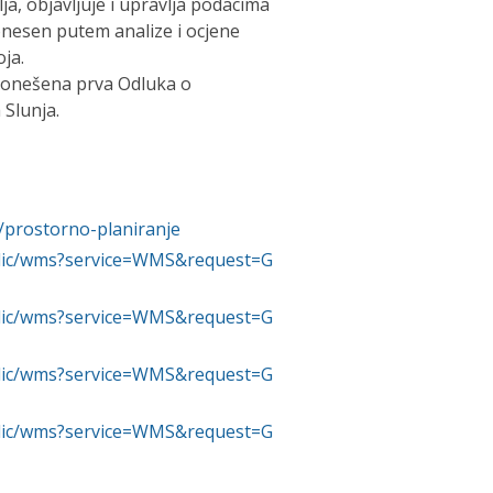
ja, objavljuje i upravlja podacima
onesen putem analize i ocjene
ja.
 donešena prva Odluka o
Slunja.
e/prostorno-planiranje
ublic/wms?service=WMS&request=G
ublic/wms?service=WMS&request=G
ublic/wms?service=WMS&request=G
ublic/wms?service=WMS&request=G