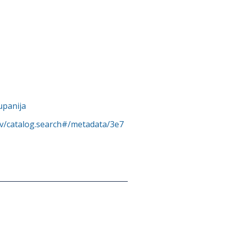
upanija
rv/catalog.search#/metadata/3e7