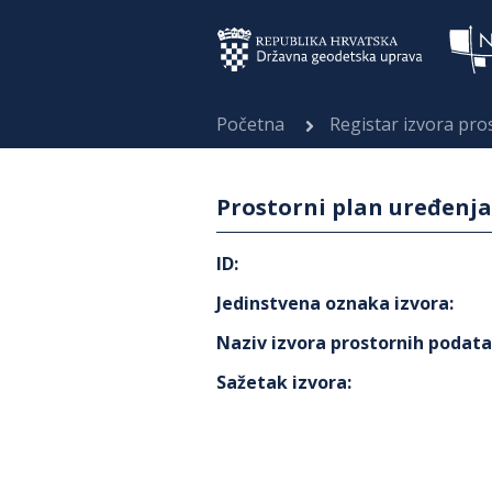
Početna
Registar izvora pr
Prostorni plan uređenja
ID
:
Jedinstvena oznaka izvora
:
Naziv izvora prostornih podat
Sažetak izvora
: