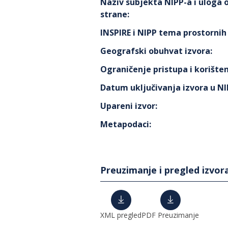
Naziv subjekta NIPP-a i uloga
strane
:
INSPIRE i NIPP tema prostorni
Geografski obuhvat izvora
:
Ograničenje pristupa i korišten
Datum uključivanja izvora u N
Upareni izvor
:
Metapodaci
:
Preuzimanje i pregled izvor
XML pregled
PDF Preuzimanje