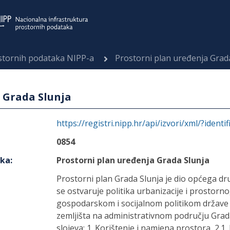
ostornih podataka NIPP-a
Prostorni plan uređenja Grad
 Grada Slunja
https://registri.nipp.hr/api/izvori/xml/?identi
0854
aka
:
Prostorni plan uređenja Grada Slunja
Prostorni plan Grada Slunja je dio općega d
se ostvaruje politika urbanizacije i prostorn
gospodarskom i socijalnom politikom države 
zemljišta na administrativnom području Grada 
slojeva: 1. Korištenje i namjena prostora, 2.1