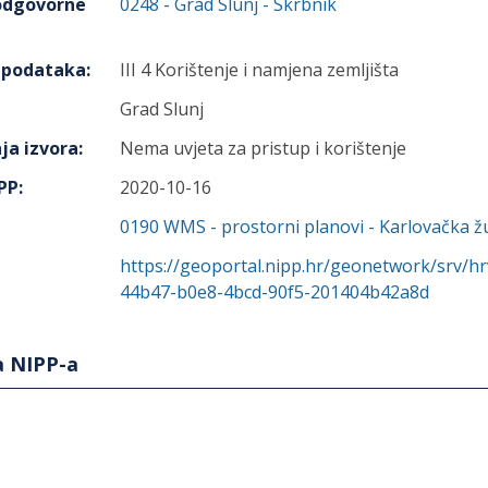
 odgovorne
0248
-
Grad Slunj
- Skrbnik
h podataka
:
III 4 Korištenje i namjena zemljišta
Grad Slunj
ja izvora
:
Nema uvjeta za pristup i korištenje
IPP
:
2020-10-16
0190
WMS - prostorni planovi - Karlovačka ž
https://geoportal.nipp.hr/geonetwork/srv/h
44b47-b0e8-4bcd-90f5-201404b42a8d
a NIPP-a