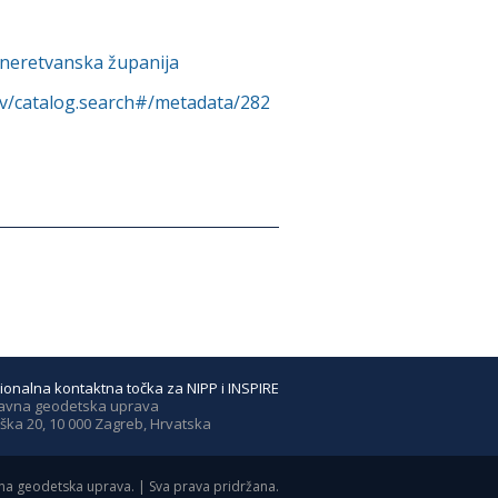
neretvanska županija
rv/catalog.search#/metadata/282
ionalna kontaktna točka za NIPP i INSPIRE
avna geodetska uprava
ška 20, 10 000 Zagreb, Hrvatska
a geodetska uprava. | Sva prava pridržana.