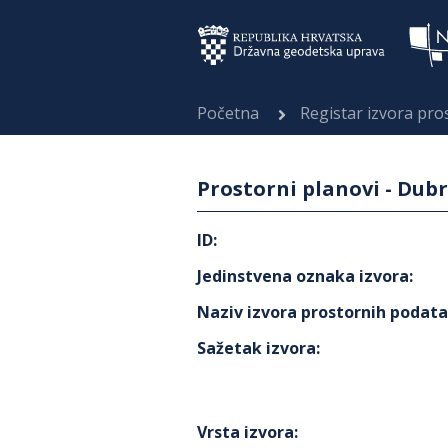
Početna
Registar izvora pr
Prostorni planovi - Du
ID
:
Jedinstvena oznaka izvora
:
Naziv izvora prostornih podat
Sažetak izvora
:
Vrsta izvora
: