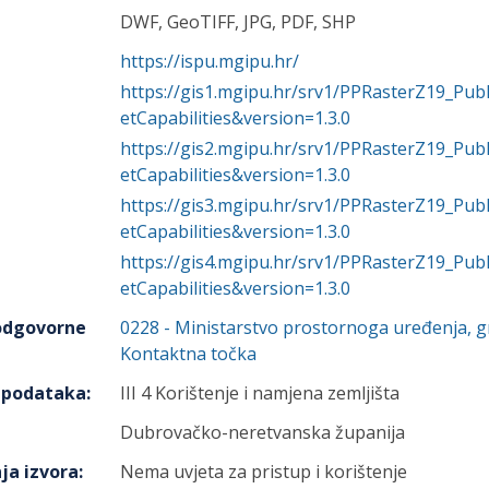
DWF, GeoTIFF, JPG, PDF, SHP
https://ispu.mgipu.hr/
https://gis1.mgipu.hr/srv1/PPRasterZ19_P
etCapabilities&version=1.3.0
https://gis2.mgipu.hr/srv1/PPRasterZ19_P
etCapabilities&version=1.3.0
https://gis3.mgipu.hr/srv1/PPRasterZ19_P
etCapabilities&version=1.3.0
https://gis4.mgipu.hr/srv1/PPRasterZ19_P
etCapabilities&version=1.3.0
 odgovorne
0228
-
Ministarstvo prostornoga uređenja, gr
Kontaktna točka
h podataka
:
III 4 Korištenje i namjena zemljišta
Dubrovačko-neretvanska županija
ja izvora
:
Nema uvjeta za pristup i korištenje