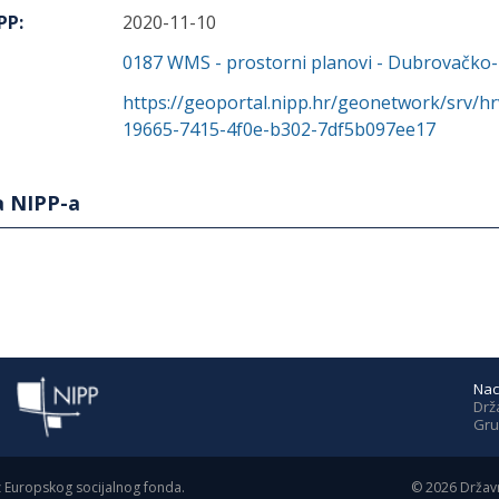
IPP
:
2020-11-10
0187
WMS - prostorni planovi - Dubrovačko-
https://geoportal.nipp.hr/geonetwork/srv/h
19665-7415-4f0e-b302-7df5b097ee17
a NIPP-a
Nac
Drž
Gru
z Europskog socijalnog fonda.
©
2026
Državn