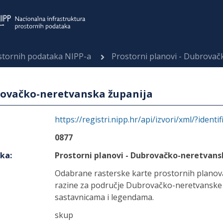
ostornih podataka NIPP-a
Prostorni planovi - Dubrovač
brovačko-neretvanska županija
https://registri.nipp.hr/api/izvori/xml/?identi
0877
aka
:
Prostorni planovi - Dubrovačko-neretvans
Odabrane rasterske karte prostornih planova
razine za područje Dubrovačko-neretvanske 
sastavnicama i legendama.
skup