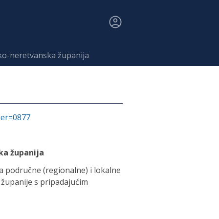
ko-neretvanska županija
fier=0877
ka županija
 područne (regionalne) i lokalne
županije s pripadajućim