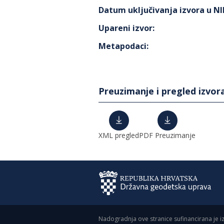
Datum uključivanja izvora u N
Upareni izvor
:
Metapodaci
:
Preuzimanje i pregled izvor
XML pregled
PDF Preuzimanje
Nadogradnja ove stranice sufinancirana je i