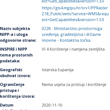
est=GetCapabilities&version=1.3.0
https://gis4.mgipu.hr/srv1/PPRaster
Z18_Public/wms?service=WMS&requ
est=GetCapabilities&version=1.3.0
Naziv subjekta
0228
-
Ministarstvo prostornoga
NIPP-a i uloga
uređenja, graditeljstva i državne
odgovorne strane
:
imovine
- Kontaktna točka
INSPIRE i NIPP
III 4 Korištenje i namjena zemljišta
tema prostornih
podataka
:
Geografski
Istarska županija
obuhvat izvora
:
Ograničenje
Nema uvjeta za pristup i korištenje
pristupa i
korištenja izvora
:
Datum
2020-11-10