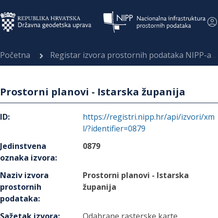
Početna
Registar izvora prostornih podataka NIPP-a
Prostorni planovi - Istarska županija
ID
:
https://registri.nipp.hr/api/izvori/xm
l/?identifier=0879
Jedinstvena
0879
oznaka izvora
:
Naziv izvora
Prostorni planovi - Istarska
prostornih
županija
podataka
:
Sažetak izvora
:
Odabrane rasterske karte