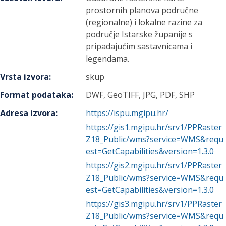
prostornih planova područne
(regionalne) i lokalne razine za
područje Istarske županije s
pripadajućim sastavnicama i
legendama.
Vrsta izvora
:
skup
Format podataka
:
DWF, GeoTIFF, JPG, PDF, SHP
Adresa izvora
:
https://ispu.mgipu.hr/
https://gis1.mgipu.hr/srv1/PPRaster
Z18_Public/wms?service=WMS&requ
est=GetCapabilities&version=1.3.0
https://gis2.mgipu.hr/srv1/PPRaster
Z18_Public/wms?service=WMS&requ
est=GetCapabilities&version=1.3.0
https://gis3.mgipu.hr/srv1/PPRaster
Z18_Public/wms?service=WMS&requ