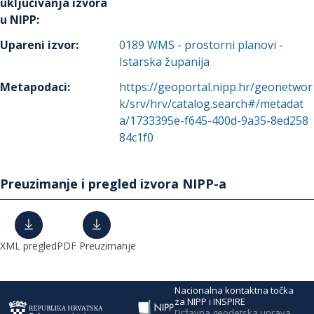
uključivanja izvora
u NIPP
:
Upareni izvor
:
0189
WMS - prostorni planovi -
Istarska županija
Metapodaci
:
https://geoportal.nipp.hr/geonetwor
k/srv/hrv/catalog.search#/metadat
a/1733395e-f645-400d-9a35-8ed258
84c1f0
Preuzimanje i pregled izvora NIPP-a
XML pregled
PDF Preuzimanje
Nacionalna kontaktna točka
za NIPP i INSPIRE
Državna geodetska uprava