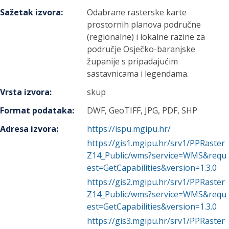
Sažetak izvora
:
Odabrane rasterske karte
prostornih planova područne
(regionalne) i lokalne razine za
područje Osječko-baranjske
županije s pripadajućim
sastavnicama i legendama.
Vrsta izvora
:
skup
Format podataka
:
DWF, GeoTIFF, JPG, PDF, SHP
Adresa izvora
:
https://ispu.mgipu.hr/
https://gis1.mgipu.hr/srv1/PPRaster
Z14_Public/wms?service=WMS&requ
est=GetCapabilities&version=1.3.0
https://gis2.mgipu.hr/srv1/PPRaster
Z14_Public/wms?service=WMS&requ
est=GetCapabilities&version=1.3.0
https://gis3.mgipu.hr/srv1/PPRaster