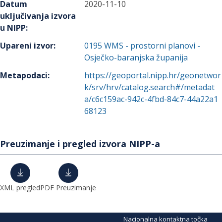
Datum
2020-11-10
uključivanja izvora
u NIPP
:
Upareni izvor
:
0195
WMS - prostorni planovi -
Osječko-baranjska županija
Metapodaci
:
https://geoportal.nipp.hr/geonetwor
k/srv/hrv/catalog.search#/metadat
a/c6c159ac-942c-4fbd-84c7-44a22a1
68123
Preuzimanje i pregled izvora NIPP-a
XML pregled
PDF Preuzimanje
Nacionalna kontaktna točka