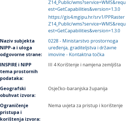
Z14_Public/wms?service=WMS&requ
est=GetCapabilities&version=1.3.0
https://gis4.mgipu.hr/srv1/PPRaster
Z14_Public/wms?service=WMS&requ
est=GetCapabilities&version=1.3.0
Naziv subjekta
0228
-
Ministarstvo prostornoga
NIPP-a i uloga
uređenja, graditeljstva i državne
odgovorne strane
:
imovine
- Kontaktna točka
INSPIRE i NIPP
III 4 Korištenje i namjena zemljišta
tema prostornih
podataka
:
Geografski
Osječko-baranjska županija
obuhvat izvora
:
Ograničenje
Nema uvjeta za pristup i korištenje
pristupa i
korištenja izvora
: