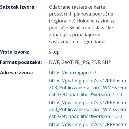
Sažetak izvora
:
Odabrane rasterske karte
prostornih planova područne
(regionalne) i lokalne razine za
područje Sisačko-moslavačke
županije s pripadajućim
sastavnicama i legendama.
Vrsta izvora
:
skup
Format podataka
:
DWF, GeoTIFF, JPG, PDF, SHP
Adresa izvora
:
https://ispu.mgipu.hr/
https://gis1.mgipu.hr/srv1/PPRaster
Z03_Public/wms?service=WMS&requ
est=GetCapabilities&version=1.3.0
https://gis2.mgipu.hr/srv1/PPRaster
Z03_Public/wms?service=WMS&requ
est=GetCapabilities&version=1.3.0
https://gis3.mgipu.hr/srv1/PPRaster