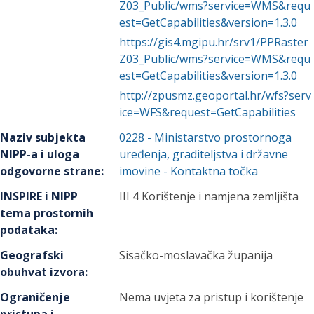
Z03_Public/wms?service=WMS&requ
est=GetCapabilities&version=1.3.0
https://gis4.mgipu.hr/srv1/PPRaster
Z03_Public/wms?service=WMS&requ
est=GetCapabilities&version=1.3.0
http://zpusmz.geoportal.hr/wfs?serv
ice=WFS&request=GetCapabilities
Naziv subjekta
0228
-
Ministarstvo prostornoga
NIPP-a i uloga
uređenja, graditeljstva i državne
odgovorne strane
:
imovine
- Kontaktna točka
INSPIRE i NIPP
III 4 Korištenje i namjena zemljišta
tema prostornih
podataka
:
Geografski
Sisačko-moslavačka županija
obuhvat izvora
:
Ograničenje
Nema uvjeta za pristup i korištenje