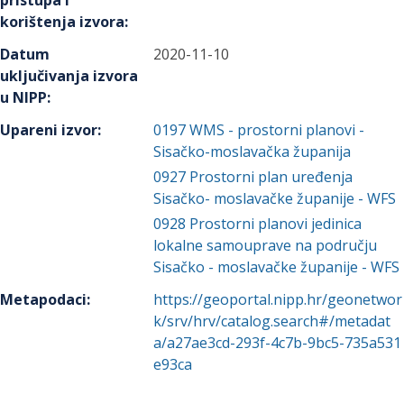
pristupa i
korištenja izvora
:
Datum
2020-11-10
uključivanja izvora
u NIPP
:
Upareni izvor
:
0197
WMS - prostorni planovi -
Sisačko-moslavačka županija
0927
Prostorni plan uređenja
Sisačko- moslavačke županije - WFS
0928
Prostorni planovi jedinica
lokalne samouprave na području
Sisačko - moslavačke županije - WFS
Metapodaci
:
https://geoportal.nipp.hr/geonetwor
k/srv/hrv/catalog.search#/metadat
a/a27ae3cd-293f-4c7b-9bc5-735a531
e93ca