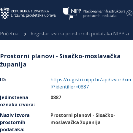
Početna
Registar izvora prostornih podataka NIPP-a
Prostorni planovi - Sisačko-moslavačka
županija
ID
:
https://registri.nipp.hr/api/izvori/xm
l/?identifier=0887
Jedinstvena
0887
oznaka izvora
:
Naziv izvora
Prostorni planovi - Sisačko-
prostornih
moslavačka županija
podataka
: