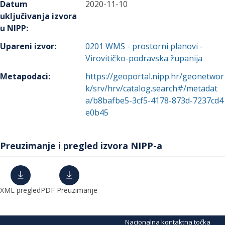
Datum
2020-11-10
uključivanja izvora
u NIPP
:
Upareni izvor
:
0201
WMS - prostorni planovi -
Virovitičko-podravska županija
Metapodaci
:
https://geoportal.nipp.hr/geonetwor
k/srv/hrv/catalog.search#/metadat
a/b8bafbe5-3cf5-4178-873d-7237cd4
e0b45
Preuzimanje i pregled izvora NIPP-a
XML pregled
PDF Preuzimanje
Nacionalna kontaktna točka