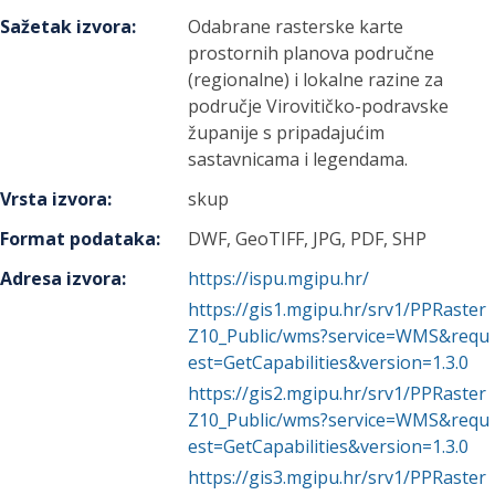
Sažetak izvora
:
Odabrane rasterske karte
prostornih planova područne
(regionalne) i lokalne razine za
područje Virovitičko-podravske
županije s pripadajućim
sastavnicama i legendama.
Vrsta izvora
:
skup
Format podataka
:
DWF, GeoTIFF, JPG, PDF, SHP
Adresa izvora
:
https://ispu.mgipu.hr/
https://gis1.mgipu.hr/srv1/PPRaster
Z10_Public/wms?service=WMS&requ
est=GetCapabilities&version=1.3.0
https://gis2.mgipu.hr/srv1/PPRaster
Z10_Public/wms?service=WMS&requ
est=GetCapabilities&version=1.3.0
https://gis3.mgipu.hr/srv1/PPRaster