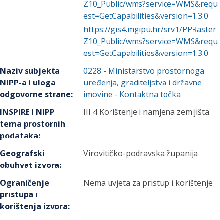
Z10_Public/wms?service=WMS&requ
est=GetCapabilities&version=1.3.0
https://gis4.mgipu.hr/srv1/PPRaster
Z10_Public/wms?service=WMS&requ
est=GetCapabilities&version=1.3.0
Naziv subjekta
0228
-
Ministarstvo prostornoga
NIPP-a i uloga
uređenja, graditeljstva i državne
odgovorne strane
:
imovine
- Kontaktna točka
INSPIRE i NIPP
III 4 Korištenje i namjena zemljišta
tema prostornih
podataka
:
Geografski
Virovitičko-podravska županija
obuhvat izvora
:
Ograničenje
Nema uvjeta za pristup i korištenje
pristupa i
korištenja izvora
: