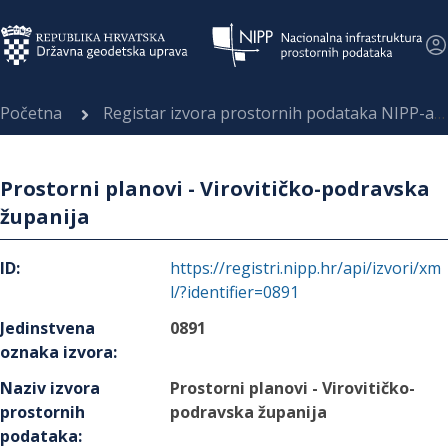
Početna
Registar izvora prostornih podataka NIPP-a
Prostorni planovi - Virovitičko-podravska
županija
ID
:
https://registri.nipp.hr/api/izvori/xm
l/?identifier=0891
Jedinstvena
0891
oznaka izvora
:
Naziv izvora
Prostorni planovi - Virovitičko-
prostornih
podravska županija
podataka
: