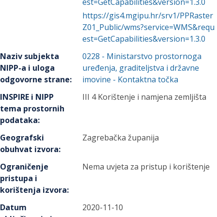
est=GetCapabilities&version=1.3.0
https://gis4.mgipu.hr/srv1/PPRaster
Z01_Public/wms?service=WMS&requ
est=GetCapabilities&version=1.3.0
Naziv subjekta
0228
-
Ministarstvo prostornoga
NIPP-a i uloga
uređenja, graditeljstva i državne
odgovorne strane
:
imovine
- Kontaktna točka
INSPIRE i NIPP
III 4 Korištenje i namjena zemljišta
tema prostornih
podataka
:
Geografski
Zagrebačka županija
obuhvat izvora
:
Ograničenje
Nema uvjeta za pristup i korištenje
pristupa i
korištenja izvora
:
Datum
2020-11-10