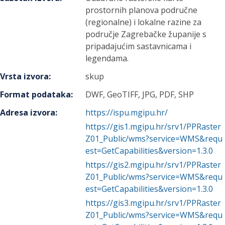
prostornih planova područne
(regionalne) i lokalne razine za
područje Zagrebačke županije s
pripadajućim sastavnicama i
legendama.
Vrsta izvora
:
skup
Format podataka
:
DWF, GeoTIFF, JPG, PDF, SHP
Adresa izvora
:
https://ispu.mgipu.hr/
https://gis1.mgipu.hr/srv1/PPRaster
Z01_Public/wms?service=WMS&requ
est=GetCapabilities&version=1.3.0
https://gis2.mgipu.hr/srv1/PPRaster
Z01_Public/wms?service=WMS&requ
est=GetCapabilities&version=1.3.0
https://gis3.mgipu.hr/srv1/PPRaster
Z01_Public/wms?service=WMS&requ