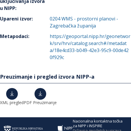
uključivanja izvora
u NIPP
:
Upareni izvor
:
0204
WMS - prostorni planovi -
Zagrebačka županija
Metapodaci
:
https://geoportal.nipp.hr/geonetwor
k/srv/hrv/catalog.search#/metadat
a/18e4cd33-b049-42e3-95c9-00de42
0f929c
Preuzimanje i pregled izvora NIPP-a
XML pregled
PDF Preuzimanje
Nacionalna kontaktna točka
za NIPP i INSPIRE
Državna geodetska uprava