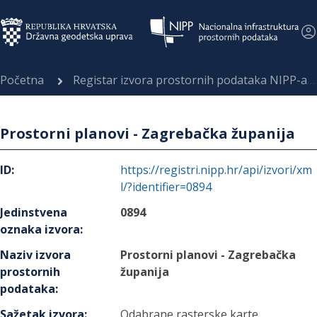
Početna
Registar izvora prostornih podataka NIPP-a
Prostorni planovi - Zagrebačka županija
ID
:
https://registri.nipp.hr/api/izvori/xm
l/?identifier=0894
Jedinstvena
0894
oznaka izvora
:
Naziv izvora
Prostorni planovi - Zagrebačka
prostornih
županija
podataka
:
Sažetak izvora
:
Odabrane rasterske karte