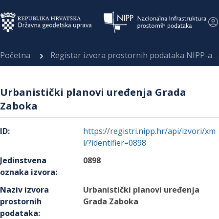
Početna
Registar izvora prostornih podataka NIPP-a
Urbanistički planovi uređenja Grada
Zaboka
ID
:
https://registri.nipp.hr/api/izvori/xm
l/?identifier=0898
Jedinstvena
0898
oznaka izvora
:
Naziv izvora
Urbanistički planovi uređenja
prostornih
Grada Zaboka
podataka
: