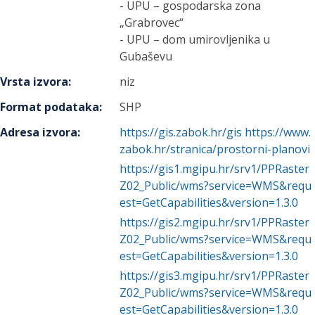
- UPU – gospodarska zona
„Grabrovec“
- UPU – dom umirovljenika u
Gubaševu
Vrsta izvora
:
niz
Format podataka
:
SHP
Adresa izvora
:
https://gis.zabok.hr/gis https://www.
zabok.hr/stranica/prostorni-planovi
https://gis1.mgipu.hr/srv1/PPRaster
Z02_Public/wms?service=WMS&requ
est=GetCapabilities&version=1.3.0
https://gis2.mgipu.hr/srv1/PPRaster
Z02_Public/wms?service=WMS&requ
est=GetCapabilities&version=1.3.0
https://gis3.mgipu.hr/srv1/PPRaster
Z02_Public/wms?service=WMS&requ
est=GetCapabilities&version=1.3.0