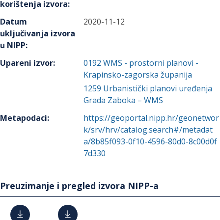
korištenja izvora
:
Datum
2020-11-12
uključivanja izvora
u NIPP
:
Upareni izvor
:
0192
WMS - prostorni planovi -
Krapinsko-zagorska županija
1259
Urbanistički planovi uređenja
Grada Zaboka – WMS
Metapodaci
:
https://geoportal.nipp.hr/geonetwor
k/srv/hrv/catalog.search#/metadat
a/8b85f093-0f10-4596-80d0-8c00d0f
7d330
Preuzimanje i pregled izvora NIPP-a