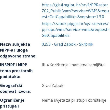
https://gis4.mgipu.hr/srv1/PPRaster
Z02_Public/wms?service=WMS&requ
est=GetCapabilities&version=1.3.0
https://zabok.pipgis.hr/xyz-services/
pp-upu/wms?service=wms&request=
GetCapabilities
Naziv subjekta
0253
-
Grad Zabok
- Skrbnik
NIPP-a i uloga
odgovorne strane
:
INSPIRE i NIPP
III 4 Korištenje i namjena zemljišta
tema prostornih
podataka
:
Geografski
Grad Zabok
obuhvat izvora
:
Ograničenje
Nema uvjeta za pristup i korištenje
pristupa i