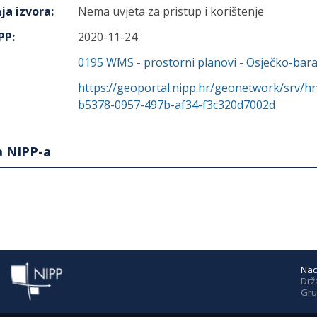
ja izvora
:
Nema uvjeta za pristup i korištenje
IPP
:
2020-11-24
0195
WMS - prostorni planovi - Osječko-bara
https://geoportal.nipp.hr/geonetwork/srv/h
b5378-0957-497b-af34-f3c320d7002d
a NIPP-a
Nac
Drž
Gru