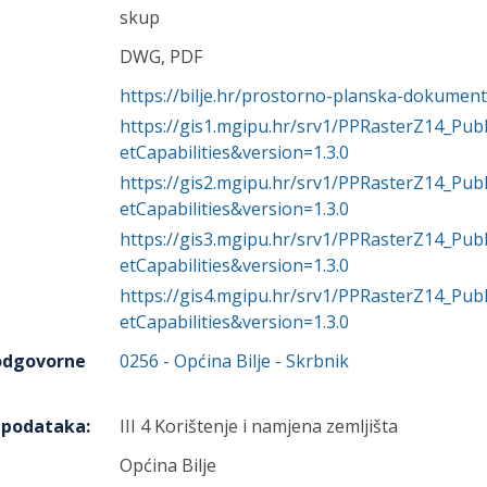
skup
DWG, PDF
https://bilje.hr/prostorno-planska-dokument
https://gis1.mgipu.hr/srv1/PPRasterZ14_P
etCapabilities&version=1.3.0
https://gis2.mgipu.hr/srv1/PPRasterZ14_P
etCapabilities&version=1.3.0
https://gis3.mgipu.hr/srv1/PPRasterZ14_P
etCapabilities&version=1.3.0
https://gis4.mgipu.hr/srv1/PPRasterZ14_P
etCapabilities&version=1.3.0
 odgovorne
0256
-
Općina Bilje
- Skrbnik
h podataka
:
III 4 Korištenje i namjena zemljišta
Općina Bilje