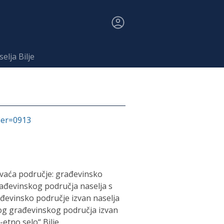
elja Bilje
fier=0913
hvaća područje: građevinsko
građevinskog područja naselja s
ađevinsko područje izvan naselja
nog građevinskog područja izvan
etno selo“ Bilje.