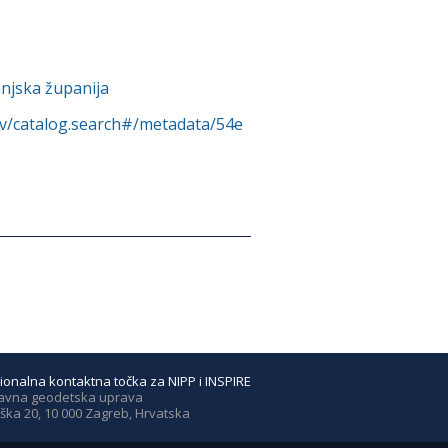
njska županija
rv/catalog.search#/metadata/54e
ionalna kontaktna točka za NIPP i INSPIRE
avna geodetska uprava
ška 20, 10 000 Zagreb, Hrvatska