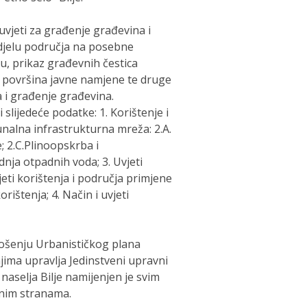
vjeti za građenje građevina i
djelu područja na posebne
u, prikaz građevnih čestica
 površina javne namjene te druge
a i građenje građevina.
 slijedeće podatke: 1. Korištenje i
nalna infrastrukturna mreža: 2.A.
; 2.C.Plinoopskrba i
nja otpadnih voda; 3. Uvjeti
jeti korištenja i područja primjene
rištenja; 4. Način i uvjeti
nošenju Urbanističkog plana
 njima upravlja Jedinstveni upravni
 naselja Bilje namijenjen je svim
anim stranama.