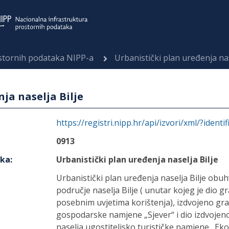
ostornih podataka NIPP-a
Urbanistički plan uređenja nas
ja naselja Bilje
https://registri.nipp.hr/api/izvori/xml/?identi
0913
aka
:
Urbanistički plan uređenja naselja Bilje
Urbanistički plan uređenja naselja Bilje obu
područje naselja Bilje ( unutar kojeg je dio 
posebnim uvjetima korištenja), izdvojeno gr
gospodarske namjene „Sjever“ i dio izdvoje
naselja ugostiteljsko turističke namjene „Eko-