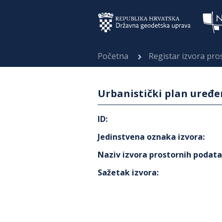
Početna
Registar izvora pr
Urbanistički plan uređen
ID
:
Jedinstvena oznaka izvora
:
Naziv izvora prostornih podat
Sažetak izvora
: