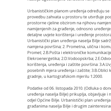
Urbanističkim planom uređenja određuju se u
provedbu zahvata u prostoru te utvrđuje po
prostorne cjeline obzirom na njihovu namjen
namijenjenih za građenje, odnosno uređenje
detaljne uvjete korištenja i uređenje prostor
Urbanistički plan uređenja naselja Bilje sadrži
namjena površina; 2. Prometna, ulična i komu
Promet; 2.B.Pošta i elektroničke komunikacije
Elekroenergetika; 2.D.Vodoopskrba; 2.E.Odvod
korištenja, uređenja i zaštite površina: 3.A.Uv
posebnih mjera uređenja i zaštite; 3.B.Oblici ko
gradnje, u kartografskom mjerilu 1:2000.
Podatke od 06. listopada 2010. (Odluka o do
uređenja naselja Bilje) prikuplja, objavljuje i
odjel Općine Bilje. Urbanistički plan uređenja
građanima naselja Bilje i drugim zainteresir