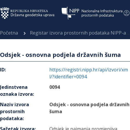
Početna
Registar izvora prostornih podataka NIPP-a
Odsjek - osnovna podjela državnih šuma
ID
:
https://registri.nipp.hr/api/izvori/xm
l/?identifier=0094
Jedinstvena
0094
oznaka izvora
:
Naziv izvora
Odsjek - osnovna podjela državnih
prostornih
šuma
podataka
:
Sažetak izvora
:
Odsjek je najmanja promjenjiva