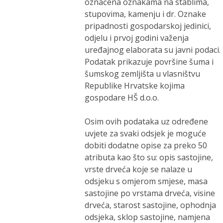
označena oznakama na stablima,
stupovima, kamenju i dr. Oznake
pripadnosti gospodarskoj jedinici,
odjelu i prvoj godini važenja
uređajnog elaborata su javni podaci.
Podatak prikazuje površine šuma i
šumskog zemljišta u vlasništvu
Republike Hrvatske kojima
gospodare HŠ d.o.o.
Osim ovih podataka uz određene
uvjete za svaki odsjek je moguće
dobiti dodatne opise za preko 50
atributa kao što su: opis sastojine,
vrste drveća koje se nalaze u
odsjeku s omjerom smjese, masa
sastojine po vrstama drveća, visine
drveća, starost sastojine, ophodnja
odsjeka, sklop sastojine, namjena