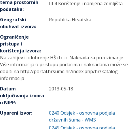
tema prostornih
III 4 Korištenje i namjena zemljišta
podataka
:
Geografski
Republika Hrvatska
obuhvat izvora
:
Ograničenje
pristupa i
korištenja izvora
:
Na zahtjev i odobrenje HŠ d.o.o. Naknada za preuzimanje.
Više informacija o pristupu podacima i naknadama može se
dobiti na http://portal.hrsume.hr/index.php/hr/katalog-
informacija
Datum
2013-05-18
uključivanja izvora
u NIPP
:
Upareni izvor
:
0240
Odsjek - osnovna podjela
državnih šuma - WMS
0245
Odsjek - osnovna podjela