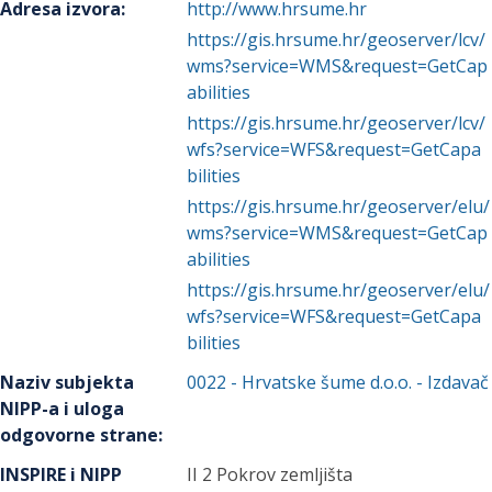
Adresa izvora
:
http://www.hrsume.hr
https://gis.hrsume.hr/geoserver/lcv/
wms?service=WMS&request=GetCap
abilities
https://gis.hrsume.hr/geoserver/lcv/
wfs?service=WFS&request=GetCapa
bilities
https://gis.hrsume.hr/geoserver/elu/
wms?service=WMS&request=GetCap
abilities
https://gis.hrsume.hr/geoserver/elu/
wfs?service=WFS&request=GetCapa
bilities
Naziv subjekta
0022
-
Hrvatske šume d.o.o.
- Izdavač
NIPP-a i uloga
odgovorne strane
:
INSPIRE i NIPP
II 2 Pokrov zemljišta