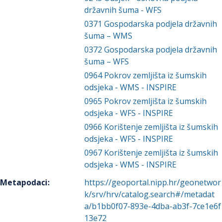
državnih šuma - WFS
0371
Gospodarska podjela državnih
šuma – WMS
0372
Gospodarska podjela državnih
šuma – WFS
0964
Pokrov zemljišta iz šumskih
odsjeka - WMS - INSPIRE
0965
Pokrov zemljišta iz šumskih
odsjeka - WFS - INSPIRE
0966
Korištenje zemljišta iz šumskih
odsjeka - WFS - INSPIRE
0967
Korištenje zemljišta iz šumskih
odsjeka - WMS - INSPIRE
Metapodaci
:
https://geoportal.nipp.hr/geonetwor
k/srv/hrv/catalog.search#/metadat
a/b1bb0f07-893e-4dba-ab3f-7ce1e6f
13e72