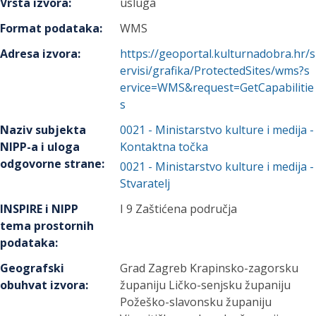
Vrsta izvora
:
usluga
Format podataka
:
WMS
Adresa izvora
:
https://geoportal.kulturnadobra.hr/s
ervisi/grafika/ProtectedSites/wms?s
ervice=WMS&request=GetCapabilitie
s
Naziv subjekta
0021
-
Ministarstvo kulture i medija
-
NIPP-a i uloga
Kontaktna točka
odgovorne strane
:
0021
-
Ministarstvo kulture i medija
-
Stvaratelj
INSPIRE i NIPP
I 9 Zaštićena područja
tema prostornih
podataka
:
Geografski
Grad Zagreb Krapinsko-zagorsku
obuhvat izvora
:
županiju Ličko-senjsku županiju
Požeško-slavonsku županiju