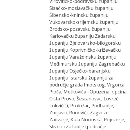
Virovitičko-podravsku županiju
Sisačko-moslavačku županiju
Šibensko-kninsku županiju
Vukovarsko-srijemsku županiju
Brodsko-posavsku županiju
Karlovačku županiju Zadarsku
županiju Bjelovarsko-bilogorsku
županiju Koprivničko-križevačku
županiju Varaždinsku županiju
Međimursku županiju Zagrebačku
županiju Osječko-baranjsku
županiju Istarsku županiju za
područje grada Imotskog, Vrgorca,
Ploča, Metkovića i Opuzena, općina
Cista Provo, Šestanovac, Lovreć,
Lokvičići, Proložac, Podbablje,
Zmijavci, Runovići, Zagvozd,
Zadvarje, Kula Norinska, Pojezerje,
Slivno i Zažablje (područje