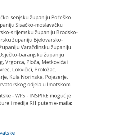
ičko-senjsku županiju Požeško-
upaniju Sisačko-moslavačku
rsko-srijemsku županiju Brodsko-
rsku županiju Bjelovarsko-
 županiju Varaždinsku županiju
sječko-baranjsku županiju
, Vrgorca, Ploča, Metkovića i
eć, Lokvičići, Proložac,
rje, Kula Norinska, Pojezerje,
ervatorskog odjela u Imotskom.
atske - WFS - INSPIRE moguć je
ure i medija RH putem e-maila:
rvatske