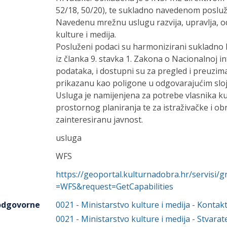
52/18, 50/20), te sukladno navedenom poslu
Navedenu mrežnu uslugu razvija, upravlja, od
kulture i medija.
Posluženi podaci su harmonizirani sukladno 
iz članka 9. stavka 1. Zakona o Nacionalnoj i
podataka, i dostupni su za pregled i preuzim
prikazanu kao poligone u odgovarajućim slo
Usluga je namijenjena za potrebe vlasnika ku
prostornog planiranja te za istraživačke i ob
zainteresiranu javnost.
usluga
WFS
https://geoportal.kulturnadobra.hr/servisi/g
=WFS&request=GetCapabilities
 odgovorne
0021
-
Ministarstvo kulture i medija
- Kontak
0021
-
Ministarstvo kulture i medija
- Stvarate