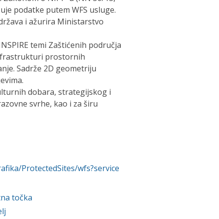
žuje podatke putem WFS usluge.
ržava i ažurira Ministarstvo
INSPIRE temi Zaštićenih područja
nfrastrukturi prostornih
anje. Sadrže 2D geometriju
jevima.
lturnih dobara, strategijskog i
razovne svrhe, kao i za širu
rafika/ProtectedSites/wfs?service
tna točka
lj