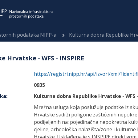
ostornih podataka NIPP-a
Kulturna dobra Republike Hrv
e Hrvatske - WFS - INSPIRE
https://registri.nipp.hr/api/izvori/xml/?identi
0935
aka
:
Kulturna dobra Republike Hrvatske - WFS -
Mrežna usluga koja poslužuje podatke iz sk
Hrvatske sadrži poligone zaštićenih nepokre
podijeljenih na: pojedinačna nepokretna kul
cjeline, arheološka nalazišta/zone i kulturne
Hrvatske. Usklađena je s INSPIRE direktivo