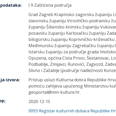
h podataka
:
I 9 Zaštićena područja
Grad Zagreb Krapinsko-zagorsku županiju L
slavonsku županiju Virovitičko-podravsku ž
županiju Šibensko-kninsku županiju Vukova
posavsku županiju Karlovačku županiju Zada
bilogorsku županiju Koprivničko-križevačku
Međimursku županiju Zagrebačku županiju O
Istarsku županiju za područje grada Imotskog
Opuzena, općina Cista Provo, Šestanovac, Lovr
Podbablje, Zmijavci, Runovići, Zagvozd, Zadva
Slivno i Zažablje (područje nadležnosti Konz
ja izvora
:
Pristup usluzi Kulturna dobra Republike Hrv
pomoću zahtjeva upućenog Ministarstvu kult
geoportal@min-kulture.hr.
IPP
:
2020-12-15
0093
Registar kulturnih dobara Republike H