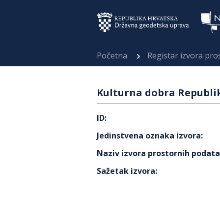
Početna
Registar izvora pr
Kulturna dobra Republik
ID
:
Jedinstvena oznaka izvora
:
Naziv izvora prostornih podat
Sažetak izvora
: