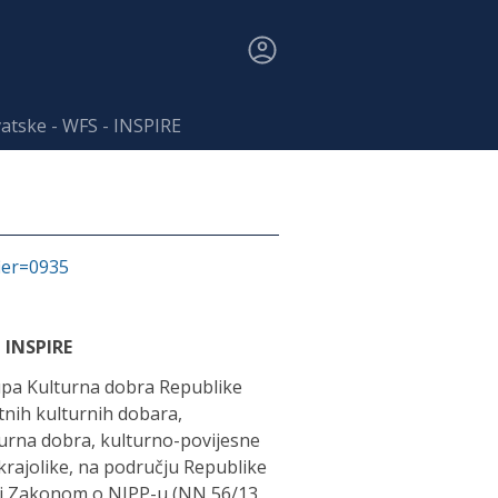
atske - WFS - INSPIRE
fier=0935
 INSPIRE
upa Kulturna dobra Republike
tnih kulturnih dobara,
turna dobra, kulturno-povijesne
 krajolike, na području Republike
m i Zakonom o NIPP-u (NN 56/13,