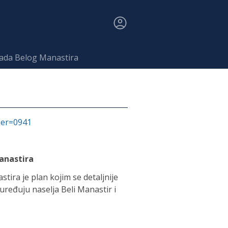
rada Belog Manastira
fier=0941
anastira
ira je plan kojim se detaljnije
 uređuju naselja Beli Manastir i