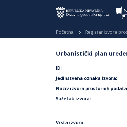
Početna
Registar izvora pr
Urbanistički plan uređ
ID
:
Jedinstvena oznaka izvora
:
Naziv izvora prostornih podat
Sažetak izvora
:
Vrsta izvora
: