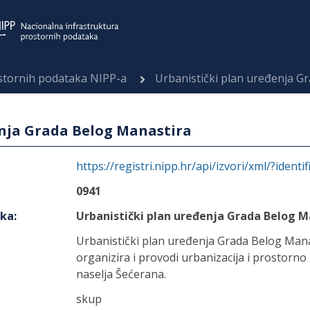
ostornih podataka NIPP-a
Urbanistički plan uređenja G
enja Grada Belog Manastira
https://registri.nipp.hr/api/izvori/xml/?identi
0941
aka
:
Urbanistički plan uređenja Grada Belog M
Urbanistički plan uređenja Grada Belog Manast
organizira i provodi urbanizacija i prostorno
naselja Šećerana.
skup