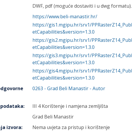
DWF, pdf (moguće dostaviti i u dwg formatu).
https://www.beli-manastir.hr/
https://gis1.mgipu.hr/srv1/PPRasterZ14_P
etCapabilities&version=1.3.0
https://gis2.mgipu.hr/srv1/PPRasterZ14_P
etCapabilities&version=1.3.0
https://gis3.mgipu.hr/srv1/PPRasterZ14_P
etCapabilities&version=1.3.0
https://gis4.mgipu.hr/srv1/PPRasterZ14_P
etCapabilities&version=1.3.0
 odgovorne
0263
-
Grad Beli Manastir
- Autor
h podataka
:
III 4 Korištenje i namjena zemljišta
Grad Beli Manastir
ja izvora
:
Nema uvjeta za pristup i korištenje