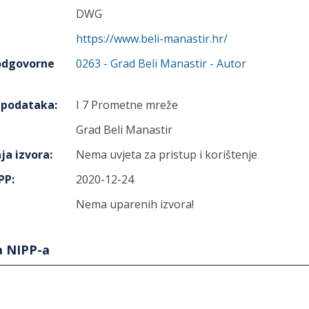
DWG
https://www.beli-manastir.hr/
 odgovorne
0263
-
Grad Beli Manastir
- Autor
h podataka
:
I 7 Prometne mreže
Grad Beli Manastir
ja izvora
:
Nema uvjeta za pristup i korištenje
IPP
:
2020-12-24
Nema uparenih izvora!
a NIPP-a