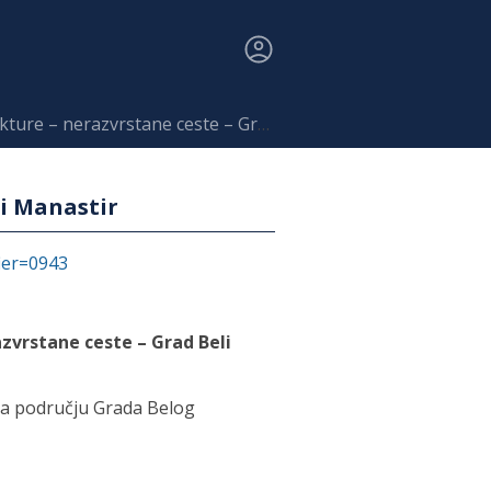
nerazvrstane ceste – Grad Beli Manastir
li Manastir
fier=0943
zvrstane ceste – Grad Beli
 na području Grada Belog