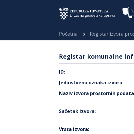
Početna
Registar izvora pr
Registar komunalne infr
ID
:
Jedinstvena oznaka izvora
:
Naziv izvora prostornih podat
Sažetak izvora
:
Vrsta izvora
: