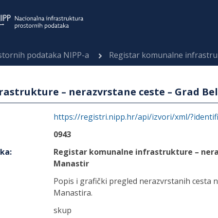
ostornih podataka NIPP-a
Registar komunalne infrastrukture – 
astrukture – nerazvrstane ceste – Grad Be
https://registri.nipp.hr/api/izvori/xml/?identi
0943
aka
:
Registar komunalne infrastrukture – nera
Manastir
Popis i grafički pregled nerazvrstanih cesta
Manastira.
skup