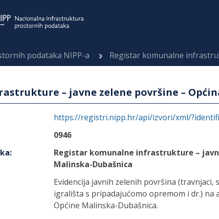
ostornih podataka NIPP-a
Registar komunalne infrastrukture – javne
astrukture – javne zelene površine – Opći
https://registri.nipp.hr/api/izvori/xml/?identi
0946
aka
:
Registar komunalne infrastrukture – javn
Malinska-Dubašnica
Evidencija javnih zelenih površina (travnjaci, st
igrališta s pripadajućomo opremom i dr.) na
Općine Malinska-Dubašnica.