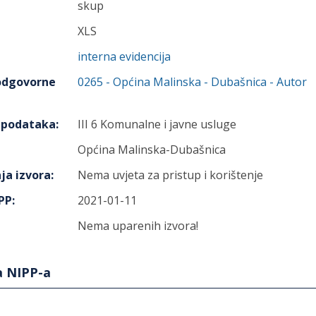
skup
XLS
interna evidencija
 odgovorne
0265
-
Općina Malinska - Dubašnica
- Autor
h podataka
:
III 6 Komunalne i javne usluge
Općina Malinska-Dubašnica
ja izvora
:
Nema uvjeta za pristup i korištenje
IPP
:
2021-01-11
Nema uparenih izvora!
a NIPP-a