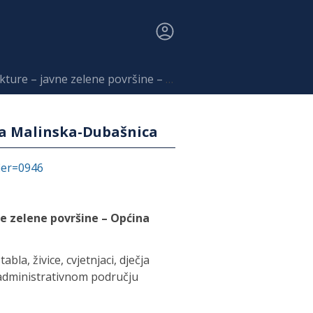
 zelene površine – Općina Malinska-Dubašnica
na Malinska-Dubašnica
fier=0946
e zelene površine – Općina
abla, živice, cvjetnjaci, dječja
 administrativnom području