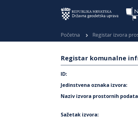
Početna
Registar izvora pr
Registar komunalne infr
ID
:
Jedinstvena oznaka izvora
:
Naziv izvora prostornih podat
Sažetak izvora
: