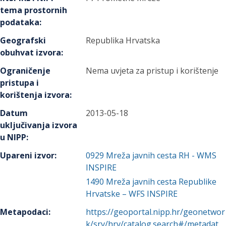
tema prostornih
podataka
:
Geografski
Republika Hrvatska
obuhvat izvora
:
Ograničenje
Nema uvjeta za pristup i korištenje
pristupa i
korištenja izvora
:
Datum
2013-05-18
uključivanja izvora
u NIPP
:
Upareni izvor
:
0929
Mreža javnih cesta RH - WMS
INSPIRE
1490
Mreža javnih cesta Republike
Hrvatske – WFS INSPIRE
Metapodaci
:
https://geoportal.nipp.hr/geonetwor
k/srv/hrv/catalog.search#/metadat