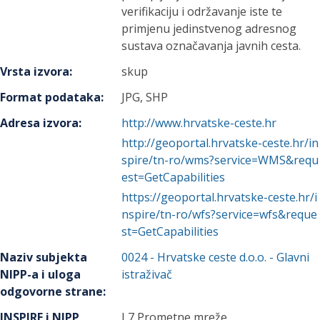
verifikaciju i održavanje iste te
primjenu jedinstvenog adresnog
sustava označavanja javnih cesta.
Vrsta izvora
:
skup
Format podataka
:
JPG, SHP
Adresa izvora
:
http://www.hrvatske-ceste.hr
http://geoportal.hrvatske-ceste.hr/in
spire/tn-ro/wms?service=WMS&requ
est=GetCapabilities
https://geoportal.hrvatske-ceste.hr/i
nspire/tn-ro/wfs?service=wfs&reque
st=GetCapabilities
Naziv subjekta
0024
-
Hrvatske ceste d.o.o.
- Glavni
NIPP-a i uloga
istraživač
odgovorne strane
:
INSPIRE i NIPP
I 7 Prometne mreže