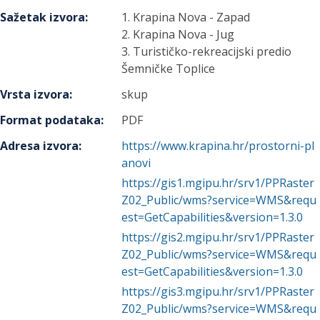
Sažetak izvora
:
1. Krapina Nova - Zapad
2. Krapina Nova - Jug
3. Turističko-rekreacijski predio
Šemničke Toplice
Vrsta izvora
:
skup
Format podataka
:
PDF
Adresa izvora
:
https://www.krapina.hr/prostorni-pl
anovi
https://gis1.mgipu.hr/srv1/PPRaster
Z02_Public/wms?service=WMS&requ
est=GetCapabilities&version=1.3.0
https://gis2.mgipu.hr/srv1/PPRaster
Z02_Public/wms?service=WMS&requ
est=GetCapabilities&version=1.3.0
https://gis3.mgipu.hr/srv1/PPRaster
Z02_Public/wms?service=WMS&requ