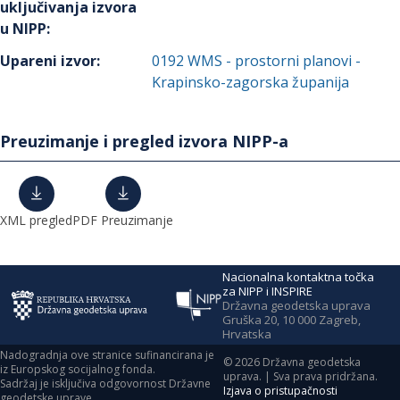
uključivanja izvora
u NIPP
:
Upareni izvor
:
0192
WMS - prostorni planovi -
Krapinsko-zagorska županija
Preuzimanje i pregled izvora NIPP-a
XML pregled
PDF Preuzimanje
Nacionalna kontaktna točka
za NIPP i INSPIRE
Državna geodetska uprava
Gruška 20, 10 000 Zagreb,
Hrvatska
Nadogradnja ove stranice sufinancirana je
©
2026
Državna geodetska
iz Europskog socijalnog fonda.
uprava. | Sva prava pridržana.
Sadržaj je isključiva odgovornost Državne
Izjava o pristupačnosti
geodetske uprave.