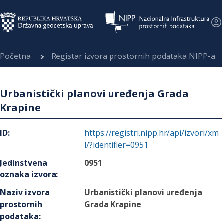
Početna
Registar izvora prostornih podataka NIPP-a
Urbanistički planovi uređenja Grada
Krapine
ID
:
https://registri.nipp.hr/api/izvori/xm
l/?identifier=0951
Jedinstvena
0951
oznaka izvora
:
Naziv izvora
Urbanistički planovi uređenja
prostornih
Grada Krapine
podataka
: