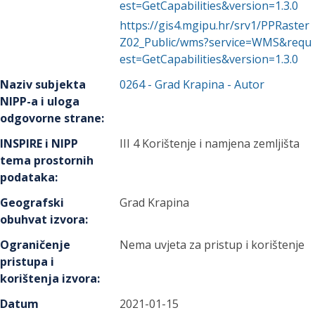
est=GetCapabilities&version=1.3.0
https://gis4.mgipu.hr/srv1/PPRaster
Z02_Public/wms?service=WMS&requ
est=GetCapabilities&version=1.3.0
Naziv subjekta
0264
-
Grad Krapina
- Autor
NIPP-a i uloga
odgovorne strane
:
INSPIRE i NIPP
III 4 Korištenje i namjena zemljišta
tema prostornih
podataka
:
Geografski
Grad Krapina
obuhvat izvora
:
Ograničenje
Nema uvjeta za pristup i korištenje
pristupa i
korištenja izvora
:
Datum
2021-01-15