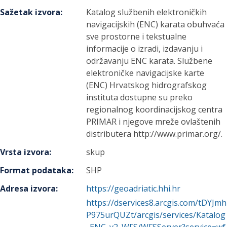
Sažetak izvora
:
Katalog službenih elektroničkih
navigacijskih (ENC) karata obuhvaća
sve prostorne i tekstualne
informacije o izradi, izdavanju i
održavanju ENC karata. Službene
elektroničke navigacijske karte
(ENC) Hrvatskog hidrografskog
instituta dostupne su preko
regionalnog koordinacijskog centra
PRIMAR i njegove mreže ovlaštenih
distributera http://www.primar.org/.
Vrsta izvora
:
skup
Format podataka
:
SHP
Adresa izvora
:
https://geoadriatic.hhi.hr
https://dservices8.arcgis.com/tDYJmh
P975urQUZt/arcgis/services/Katalog