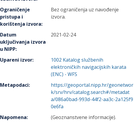
Ograničenje
Bez ograničenja uz navođenje
pristupa i
izvora.
korištenja izvora
:
Datum
2021-02-24
uključivanja izvora
u NIPP
:
Upareni izvor
:
1002
Katalog službenih
elektroničkih navigacijskih karata
(ENC) - WFS
Metapodaci
:
https://geoportal.nipp.hr/geonetwor
k/srv/hrv/catalog.search#/metadat
a/086a0bad-993d-44f2-aa3c-2a125f9
0e6fa
Napomena
:
(Geoznanstvene informacije).