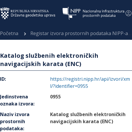
Početna
Registar izvora prostornih podataka NIPP-a
Katalog službenih elektroničkih
navigacijskih karata (ENC)
ID
:
https://registri.nipp.hr/api/izvori/xm
l/?identifier=0955
Jedinstvena
0955
oznaka izvora
:
Naziv izvora
Katalog službenih elektroničkih
prostornih
navigacijskih karata (ENC)
podataka
: