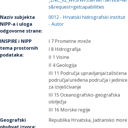
_ENC_v2_WFS/WFSServer?service=wf
s&request=getcapabilities
Naziv subjekta
0012
-
Hrvatski hidrografski institut
NIPP-a i uloga
- Autor
odgovorne strane
:
INSPIRE i NIPP
I 7 Prometne mreže
tema prostornih
I 8 Hidrografija
podataka
:
II 1 Visine
II 4 Geologija
III 11 Područja upravljanja/zaštićena
područja/uređena područja i jedinice
za izvješćivanje
III 15 Oceanografsko-geografska
obilježja
III 16 Morske regije
Geografski
Republika Hrvatska, Jadransko more
obuhvat izvora
: